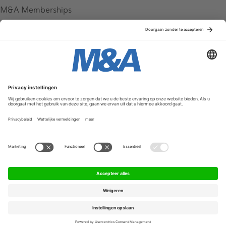
M&A Memberships
League Tables
M&A Magazine
Partners
Service & Contact
Contact
FAQ
Werken bij ons
Privacy Policy
Algemene Voorwaarden
Privacyinstellingen
© 2026 M&A