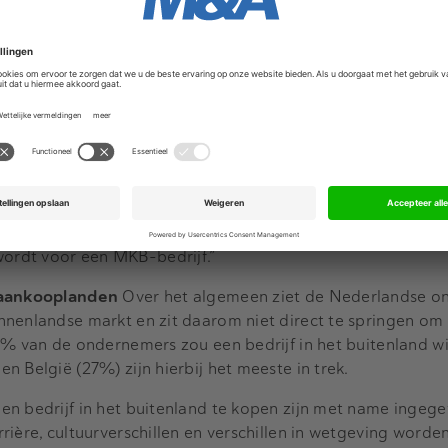
eer
Omdat Marktlink sinds dit jaar ook met eigen vestiging
digd is, kijkt het onderzoek dit jaar ook naar internationa
heid van de ondervraagde ondernemers onderschrijft dat 
en uitbreiden om concurrerend te blijven met Azië en de 
tionale transacties. De twee belangrijkste redenen die zij
onale koper? Ze denken dat buitenlandse partijen meer gel
n doordat ze zich in een niche bevinden die aantrekkelijk is
 “De Nederlandse ondernemer heeft het hier bij het rechte e
andse partijen vaak bereid zijn meer te betalen dan Nederla
 onder dezelfde doelgroep blijkt bijvoorbeeld dat in Duit
rdt voor een MKB-bedrijf.”
e aankooplanden
Over het algemeen ziet de Nederlandse 
nnenlandse markt en zit daarom niet direct te springen om
0% van de ondernemers zou een bedrijf in het buitenland wi
 België (27%) zijn hierbij het meeste in trek.
en bedrijf in het buitenland te kopen zijn met name ingeg
rière, cultuurverschillen en verschillen in wetgeving worde