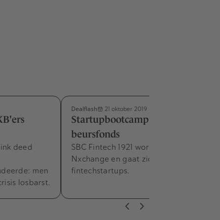
Dealflash
21 oktober 2019
KB'ers
Startupbootcamp lanceert
beursfonds
link deed
SBC Fintech 1921 wordt gelanceerd op
Nxchange en gaat zich richten op
udeerde: men
fintechstartups.
risis losbarst.