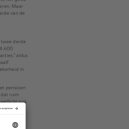
teren. Maar
arde van de
n twee derde
 4.600
acties,” aldus
aalf
ekerheid in
het pensioen
 dat ruim
wellicht ook
het aantal
, en