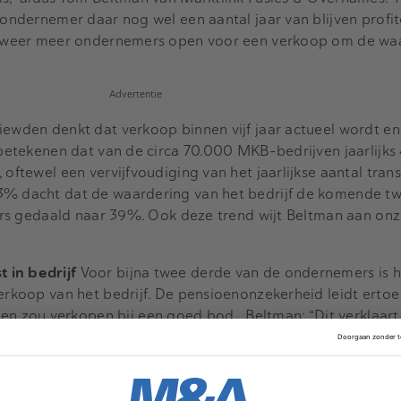
e ondernemer daar nog wel een aantal jaar van blijven profi
aan weer meer ondernemers open voor een verkoop om de wa
Advertentie
iewden denkt dat verkoop binnen vijf jaar actueel wordt e
u betekenen dat van de circa 70.000 MKB-bedrijven jaarlijks
 oftewel een vervijfvoudiging van het jaarlijkse aantal trans
3% dacht dat de waardering van het bedrijf de komende tw
 fors gedaald naar 39%. Ook deze trend wijt Beltman aan onz
 in bedrijf
Voor bijna twee derde van de ondernemers is 
verkoop van het bedrijf. De pensioenonzekerheid leidt ertoe
zou verkopen bij een goed bod. Beltman: “Dit verklaart 
antal ondernemers dat de intentie heeft om te verkopen en 
ties. Veel ondernemers schatten de waarde van hun bedrijf
in. Hierdoor is verkoop in de praktijk nog geen optie.”