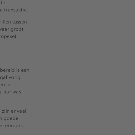
gde
 transactie.
illen tussen
swaar groot
uropese)
e
ereid is een
 gaf vorig
en in
 jaar was
ijn er veel
en goede
esteerders.