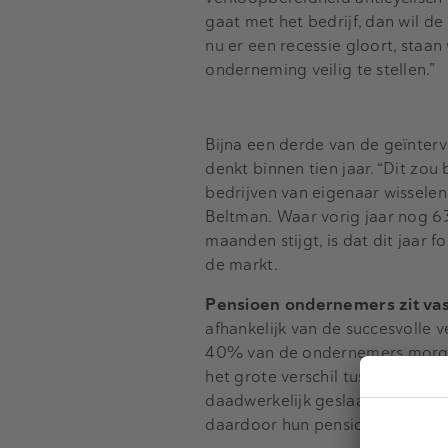
gaat met het bedrijf, dan wil d
nu er een recessie gloort, st
onderneming veilig te stellen.”
Bijna een derde van de geïnterv
denkt binnen tien jaar. “Dit zo
bedrijven van eigenaar wisselen,
Beltman. Waar vorig jaar nog 6
maanden stijgt, is dat dit jaar
de markt.
Pensioen ondernemers zit vast
afhankelijk van de succesvolle 
40% van de ondernemers morgen 
het grote verschil tussen het a
daadwerkelijk geslaagde transac
daardoor hun pensioen, te hoog 