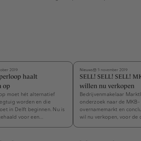
Nieuws
tober 2019
5 november 2019
perloop haalt
SELL! SELL! SELL! M
n op
willen nu verkopen
op moet hét alternatief
Bedrijvenmakelaar Markt
iegtuig worden en die
onderzoek naar de MKB-
oet in Delft beginnen. Nu is
overnamemarkt en concl
gehaald voor een…
wil nu verkopen, voor de c