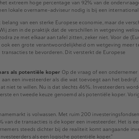
k het extreem hoge percentage van 92% van de ondervraa
n lokale overname-adviseur nodig is bij een internationale
 belang van een sterke Europese economie, maar de versch
Wij zien in de praktijk dat de verschillen in wetgeving weli
odra ze met elkaar aan tafel zitten, zeker niet. Voor de (E
an ook een grote verantwoordelijkheid om wetgeving meer t
transacties te bevorderen. Dit versterkt de Europese
rs als potentiële koper
Op de vraag of een ondernemer b
n aan een investeerder als die wat toevoegt aan het bedrijf,
t niet te willen. Nu is dat slechts 46%. Investeerders word
eerste en tweede keuze genoemd als potentiële koper. Vorig
amemarkt is volwassen. Met ruim 200 investeringsfondsen z
% van de transacties is de koper een investeerder. Het is e
nemers steeds dichter bij de realiteit komt aangaande inv
vesteerders als een logische potentiële koper.”