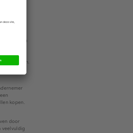
en in
le
Europese
VS. Circa
 aanvoeren
d betalen en
 voor
ind, want in
ndse partijen.
sland
ondernemer
 een
llen kopen.
even door
n veelvuldig