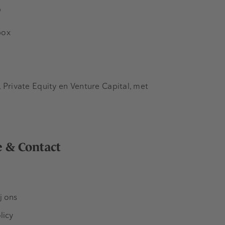
s
box
Private Equity en Venture Capital, met
e & Contact
j ons
licy