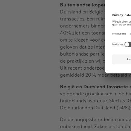
Buitenlandse koper betaalt m
Duitsland en België vertegenwoor
transacties. Een ruime meerder
ondernemers binnen Europa moet
40% ziet een toename in Interna
om te kiezen voor een internati
geloven dat ze interessanter zij
buitenlandse partijen. Beltman:
de praktijk zien wij dat buitenl
Uit recent onderzoek van Brookz
gemiddeld 20% meer betaald wo
België en Duitsland favoriet
voldoende groeikansen in de bi
buitenlands avontuur. Slechts 1
De buurlanden Duitsland (54%) en
De belangrijkste redenen om ge
onbekendheid. Zaken als taalbar