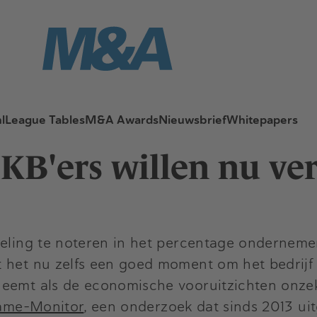
l
League Tables
M&A Awards
Nieuwsbrief
Whitepapers
MKB'ers willen nu v
eling te noteren in het percentage ondernemers
t het nu zelfs een goed moment om het bedrijf
eemt als de economische vooruitzichten onzeker
name-Monitor
, een onderzoek dat sinds 2013 ui