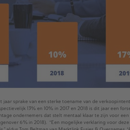
it jaar sprake van een sterke toename van de verkoopintenti
pectievelijk 13% en 10% in 2017 en 2018 is dit jaar een forse
ntage ondernemers dat stelt mentaal klaar te zijn voor een
egenover 6% in 2018). “Een mogelijke verklaring voor deze 
is,” aldus Tom Beltman van Marktlink Fusies & Overnames. “