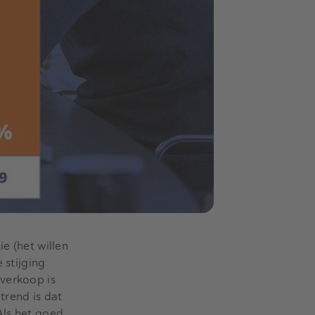
e (het willen
 stijging
 verkoop is
trend is dat
Als het goed