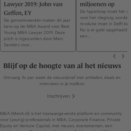
Lawyer 2019: John van
miljoenen op
De hyperloop moet hét alt
Geffen, EY
voor het vliegtuig worden
De genomineerden maken dit jaar
revolutie moet in Delft be
kans op de M&A Award voor Best
Nu is er geld opgehaald v
Young M&A Lawyer 2019. Deze
een…
pitch is ingezonden door Marc
Sanders voor…
Blijf op de hoogte van al het nieuws
Ontvang 3x per week de nieuwsbrief met artikelen, deals en
interviews in je mailbox
Inschrijven
M&A (MenA.nl) is het toonaangevende platform en community
voor (young) professionals in M&A, Corporate Finance, Private
Equity en Venture Capital, met nieuws, evenementen, een