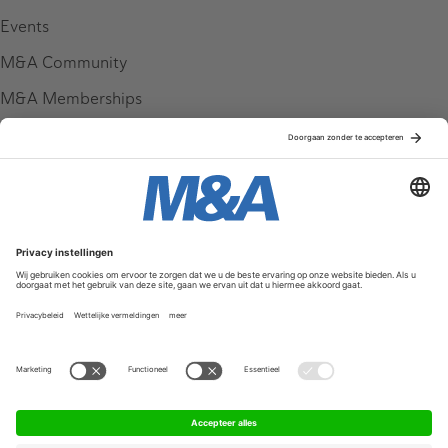
Events
M&A Community
M&A Memberships
League Tables
M&A Magazine
Partners
Service & Contact
Contact
FAQ
Werken bij ons
Privacy Policy
Algemene Voorwaarden