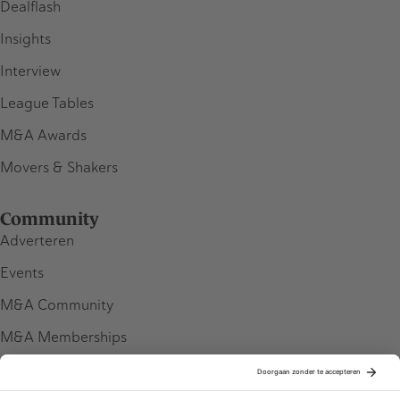
Dealflash
Insights
Interview
League Tables
M&A Awards
Movers & Shakers
Community
Adverteren
Events
M&A Community
M&A Memberships
League Tables