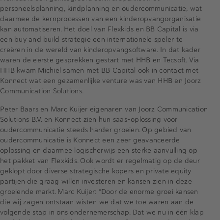
personeelsplanning, kindplanning en oudercommunicatie, wat
daarmee de kernprocessen van een kinderopvangorganisatie
kan automatiseren. Het doel van Flexkids en BB Capital is via
een buy and build strategie een internationele speler te
creëren in de wereld van kinderopvangsoftware. In dat kader
waren de eerste gesprekken gestart met HHB en Tecsoft. Via
HHB kwam Michiel samen met BB Capital ook in contact met
Konnect wat een gezamenlijke venture was van HHB en Joorz
Communication Solutions.
Peter Baars en Marc Kuijer eigenaren van Joorz Communication
Solutions B.V. en Konnect zien hun saas-oplossing voor
oudercommunicatie steeds harder groeien. Op gebied van
oudercommunicatie is Konnect een zeer geavanceerde
oplossing en daarmee logischerwijs een sterke aanvulling op
het pakket van Flexkids. Ook wordt er regelmatig op de deur
geklopt door diverse strategische kopers en private equity
partijen die graag willen investeren en kansen zien in deze
groeiende markt. Marc Kuijer: “Door de enorme groei kansen
die wij zagen ontstaan wisten we dat we toe waren aan de
volgende stap in ons ondernemerschap. Dat we nu in één klap