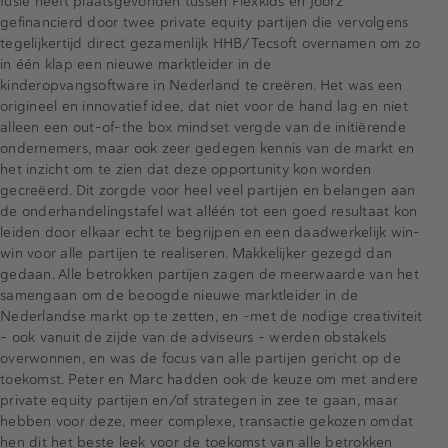
fusie heeft plaatsgevonden tussen Flexkids en Joorz
gefinancierd door twee private equity partijen die vervolgens
tegelijkertijd direct gezamenlijk HHB/Tecsoft overnamen om zo
in één klap een nieuwe marktleider in de
kinderopvangsoftware in Nederland te creëren. Het was een
origineel en innovatief idee, dat niet voor de hand lag en niet
alleen een out-of-the box mindset vergde van de initiërende
ondernemers, maar ook zeer gedegen kennis van de markt en
het inzicht om te zien dat deze opportunity kon worden
gecreëerd. Dit zorgde voor heel veel partijen en belangen aan
de onderhandelingstafel wat alléén tot een goed resultaat kon
leiden door elkaar echt te begrijpen en een daadwerkelijk win-
win voor alle partijen te realiseren. Makkelijker gezegd dan
gedaan. Alle betrokken partijen zagen de meerwaarde van het
samengaan om de beoogde nieuwe marktleider in de
Nederlandse markt op te zetten, en -met de nodige creativiteit
– ook vanuit de zijde van de adviseurs – werden obstakels
overwonnen, en was de focus van alle partijen gericht op de
toekomst. Peter en Marc hadden ook de keuze om met andere
private equity partijen en/of strategen in zee te gaan, maar
hebben voor deze, meer complexe, transactie gekozen omdat
hen dit het beste leek voor de toekomst van alle betrokken