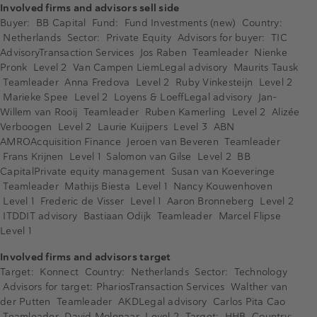
Involved firms and advisors sell side
Buyer: BB Capital Fund: Fund Investments (new) Country:
Netherlands Sector: Private Equity Advisors for buyer: TIC
AdvisoryTransaction Services Jos Raben Teamleader Nienke
Pronk Level 2 Van Campen LiemLegal advisory Maurits Tausk
Teamleader Anna Fredova Level 2 Ruby Vinkesteijn Level 2
Marieke Spee Level 2 Loyens & LoeffLegal advisory Jan-
Willem van Rooij Teamleader Ruben Kamerling Level 2 Alizée
Verboogen Level 2 Laurie Kuijpers Level 3 ABN
AMROAcquisition Finance Jeroen van Beveren Teamleader
Frans Krijnen Level 1 Salomon van Gilse Level 2 BB
CapitalPrivate equity management Susan van Koeveringe
Teamleader Mathijs Biesta Level 1 Nancy Kouwenhoven
Level 1 Frederic de Visser Level 1 Aaron Bronneberg Level 2
ITDDIT advisory Bastiaan Odijk Teamleader Marcel Flipse
Level 1
Involved firms and advisors target
Target: Konnect Country: Netherlands Sector: Technology
Advisors for target: PhariosTransaction Services Walther van
der Putten Teamleader AKDLegal advisory Carlos Pita Cao
Teamleader David Molenaar Level 2 Target: HHB Country: