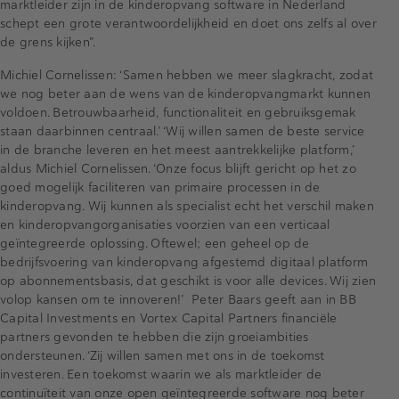
marktleider zijn in de kinderopvang software in Nederland
schept een grote verantwoordelijkheid en doet ons zelfs al over
de grens kijken”.
Michiel Cornelissen: ‘Samen hebben we meer slagkracht, zodat
we nog beter aan de wens van de kinderopvangmarkt kunnen
voldoen. Betrouwbaarheid, functionaliteit en gebruiksgemak
staan daarbinnen centraal.’ ‘Wij willen samen de beste service
in de branche leveren en het meest aantrekkelijke platform,’
aldus Michiel Cornelissen. ‘Onze focus blijft gericht op het zo
goed mogelijk faciliteren van primaire processen in de
kinderopvang. Wij kunnen als specialist echt het verschil maken
en kinderopvangorganisaties voorzien van een verticaal
geïntegreerde oplossing. Oftewel; een geheel op de
bedrijfsvoering van kinderopvang afgestemd digitaal platform
op abonnementsbasis, dat geschikt is voor alle devices. Wij zien
volop kansen om te innoveren!’ Peter Baars geeft aan in BB
Capital Investments en Vortex Capital Partners financiële
partners gevonden te hebben die zijn groeiambities
ondersteunen. ‘Zij willen samen met ons in de toekomst
investeren. Een toekomst waarin we als marktleider de
continuïteit van onze open geïntegreerde software nog beter