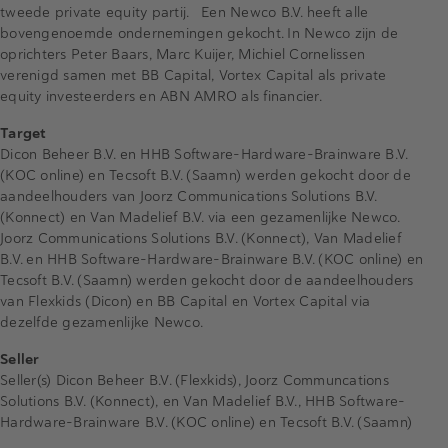
tweede private equity partij. Een Newco B.V. heeft alle
bovengenoemde ondernemingen gekocht. In Newco zijn de
oprichters Peter Baars, Marc Kuijer, Michiel Cornelissen
verenigd samen met BB Capital, Vortex Capital als private
equity investeerders en ABN AMRO als financier.
Target
Dicon Beheer B.V. en HHB Software-Hardware-Brainware B.V.
(KOC online) en Tecsoft B.V. (Saamn) werden gekocht door de
aandeelhouders van Joorz Communications Solutions B.V.
(Konnect) en Van Madelief B.V. via een gezamenlijke Newco.
Joorz Communications Solutions B.V. (Konnect), Van Madelief
B.V. en HHB Software-Hardware-Brainware B.V. (KOC online) en
Tecsoft B.V. (Saamn) werden gekocht door de aandeelhouders
van Flexkids (Dicon) en BB Capital en Vortex Capital via
dezelfde gezamenlijke Newco.
Seller
Seller(s) Dicon Beheer B.V. (Flexkids), Joorz Communcations
Solutions B.V. (Konnect), en Van Madelief B.V., HHB Software-
Hardware-Brainware B.V. (KOC online) en Tecsoft B.V. (Saamn)