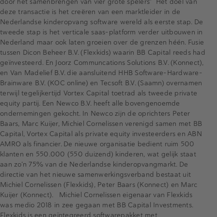
door het samenbrengen van vier grote spelers” Het doel van
deze transactie is het creëren van een marktleider in de
Nederlandse kinderopvang software wereld als eerste stap. De
tweede stap is het verticale saas-platform verder uitbouwen in
Nederland maar ook laten groeien over de grenzen héén. Fusie
tussen Dicon Beheer B.V. (Flexkids) waarin BB Capital reeds had
geïnvesteerd. En Joorz Communcations Solutions B.V. (Konnect),
en Van Madelief B.V. die aansluitend HHB Software-Hardware-
Brainware B.V. (KOC online) en Tecsoft B.V. (Saamn) overnamen
terwijl tegelijkertijd Vortex Capital toetrad als tweede private
equity partij. Een Newco B.V. heeft alle bovengenoemde
ondernemingen gekocht. In Newco zijn de oprichters Peter
Baars, Marc Kuijer, Michiel Cornelissen verenigd samen met BB
Capital, Vortex Capital als private equity investeerders en ABN
AMRO als financier. De nieuwe organisatie bedient ruim 500
klanten en 550.000 (550 duizend) kinderen, wat gelijk staat
aan zo’n 75% van de Nederlandse kinderopvangmarkt. De
directie van het nieuwe samenwerkingsverband bestaat uit
Michiel Cornelissen (Flexkids), Peter Baars (Konnect) en Marc
Kuijer (Konnect). Michiel Cornelissen eigenaar van Flexkids
was medio 2018 in zee gegaan met BB Capital Investments.
Flexkids is een geïntegreerd softwarepakket met