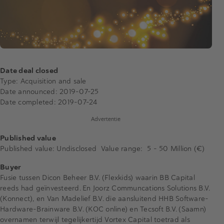
Date deal closed
Type: Acquisition and sale
Date announced: 2019-07-25
Date completed: 2019-07-24
Advertentie
Published value
Published value: Undisclosed Value range: 5 - 50 Million (€)
Buyer
Fusie tussen Dicon Beheer B.V. (Flexkids) waarin BB Capital
reeds had geïnvesteerd. En Joorz Communcations Solutions B.V.
(Konnect), en Van Madelief B.V. die aansluitend HHB Software-
Hardware-Brainware B.V. (KOC online) en Tecsoft B.V. (Saamn)
overnamen terwijl tegelijkertijd Vortex Capital toetrad als