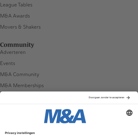
League Tables
M&A Awards
Movers & Shakers
Community
Adverteren
Events
M&A Community
M&A Memberships
League Tables
M&A Magazine
Partners
Service & Contact