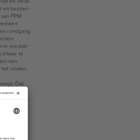
onde en verse
rt en hadden
k van PPM
vesteert
 een rondgang
 moest
s in voedsel
 elkaar te
ant een
 het vinden
rengt. Dat
het thema
steerders en