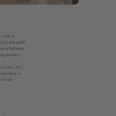
s die in
ctor die geld
focus hebben
nog werkte
n komt, wil
cialisme in
n fonds