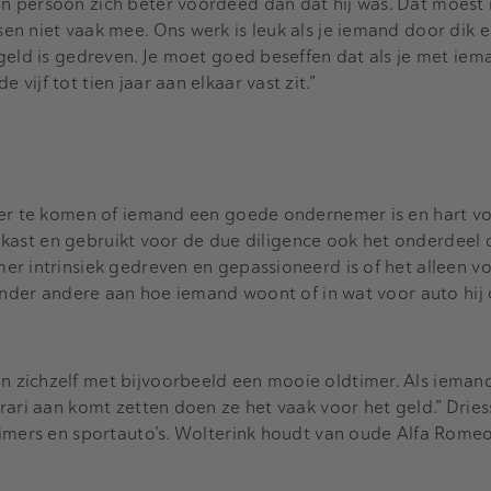
 persoon zich beter voordeed dan dat hij was. Dat moest 
n niet vaak mee. Ons werk is leuk als je iemand door dik 
geld is gedreven. Je moet goed beseffen dat als je met iem
ijf tot tien jaar aan elkaar vast zit.”
ter te komen of iemand een goede ondernemer is en hart v
de kast en gebruikt voor de due diligence ook het onderdeel d
r intrinsiek gedreven en gepassioneerd is of het alleen vo
onder andere aan hoe iemand woont of in wat voor auto hij of 
 zichzelf met bijvoorbeeld een mooie oldtimer. Als ieman
ari aan komt zetten doen ze het vaak voor het geld.” Driess
imers en sportauto’s. Wolterink houdt van oude Alfa Romeo’