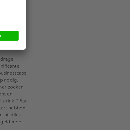
e gaan
 het
ilden
ijdrage
nificante
businesscase
p nodig.
ner zoeken
ent en
terink: “Plat
start hebben
 hij alles
egeld moet