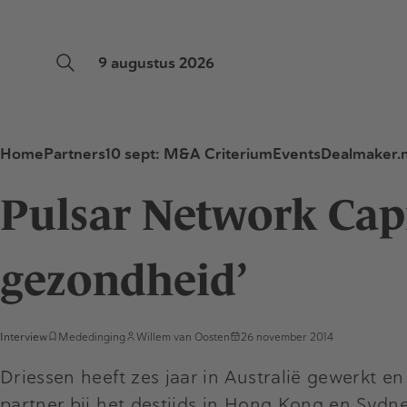
9 augustus 2026
Home
Partners
10 sept: M&A Criterium
Events
Dealmaker.n
Pulsar Network Capi
gezondheid’
Interview
Mededinging
Willem van Oosten
26 november 2014
Driessen heeft zes jaar in Australië gewerkt en 
partner bij het destijds in Hong Kong en Sydn