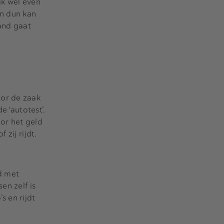
ik wel even
en dun kan
and gaat
oor de zaak
e ‘autotest’.
or het geld
zij rijdt.
d met
en zelf is
s en rijdt