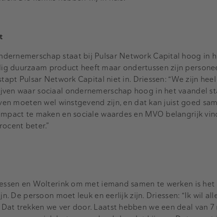
t
dernemerschap staat bij Pulsar Network Capital hoog in h
g duurzaam product heeft maar ondertussen zijn personeel
stapt Pulsar Network Capital niet in. Driessen: “We zijn heel
jven waar sociaal ondernemerschap hoog in het vaandel s
ijven moeten wel winstgevend zijn, en dat kan juist goed sa
 impact te maken en sociale waardes en MVO belangrijk vin
rocent beter.”
riessen en Wolterink om met iemand samen te werken is het 
jn. De persoon moet leuk en eerlijk zijn. Driessen: “Ik wil al
Dat trekken we ver door. Laatst hebben we een deal van 7 