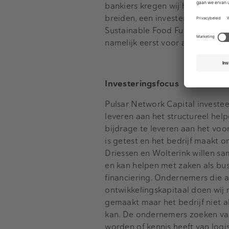
bankiers kregen wij heel veel e
breiden, een investeringsportfo
Sustainable Food Fund aan te k
namelijk eerst voor alle stakeh
Investeringsfocus
Pulsar Network Capital investeer
leveren aan het structureel he
bijdrage te leveren aan het vo
is getest en het bedrijf maakt
Driessen en Wolterink willen 
en kan helpen met zaken als bu
financiering. Ondernemers die a
ontwikkelingskapitaal doen wij 
gemaakt maar het bedrijf niet al
kan. De ondernemers zoeken vaa
worden of kennis heeft van logist