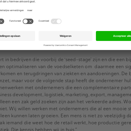
nergie en inspiratie. Wij besloten daarop om ons team uit t
lio en pijplijn te gaan opbouwen, om vervolgens pas daarna
ondigen en open te stellen voor mede-investeerders. We w
olders bewijzen dat het zou werken.”
t in bedrijven die voorbij de ‘seed-stage’ zijn en die een b
lpen optimaliseren van de voedselketen om daarmee een sig
orkomen en terugdringen van ziekten en aandoeningen. De 
 omzet, maar voor de volgende stap heeft de ondernemer hul
samenwerken met ondernemers die een complementaire part
siness development, logistiek, marketing, export, managem
lleen een zak geld zoeken zijn aan het verkeerde adres. Wol
niet. Wij willen werken met ondernemers die al een mooie 
leen kunnen laten groeien. Een mens is niet zo veelzijdig dat
k iemand die weet hoe de retail werkt, hoe productie ger
iek. Die kennis hebben wij in huis.”