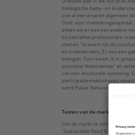
Driessen was in die tijd druk z
biologische baby- en kindervoed
ook al een ervaren algemeen di
Oost voor investeringskapitaal
alleen als er ook een andere in
bij tientallen professionele inv
starten. “Ik kwam tot de conclu
en investeerders. Er was een ge
brengen. Toen kwam ik in gespr
positieve ‘dwarsdenker’ en zett
van een structurele oplossing. 
participatiemaatschappij moeste
werd Pulsar Network Capital.
Testen van de markt
Om de markt te testen hebben 
‘Sustainable Food & Nutrition’