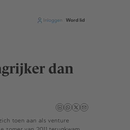
Inloggen
Word lid
ngrijker dan
 zich toen aan als venture
 de zomer van 2011 terugkwam