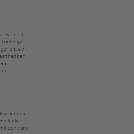
et vaandel.
 uitknijpt
 gericht op
taat hebben
men.
den,
karakter van
leen leuke
miljoen euro