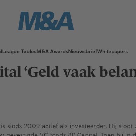
l
League Tables
M&A Awards
Nieuwsbrief
Whitepapers
tal ‘Geld vaak bela
is sinds 2009 actief als investeerder. Hij sloot
ey gevestigde VC fonds 8P Capital. Toen hij in