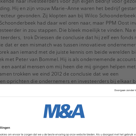
oekende naar investeerders voor zijn eigen bedrijf voor gez
ing. Hij en zijn vrouw Marie-Anne waren het bedrijf gesta
recteur gevonden. Zij klopten aan bij Wilco Schoonderbee
. Schoonderbeek had daar wel oren naar, maar PPM Oost in
vesteerder in zou stappen. Die bleek moeilijk te vinden. Na
esteerders, trok Driessen de conclusie dat hij zelf een fonds
sie dat er een mismatch was tussen innovatieve ondernemer
brek aan iemand met de juiste kennis om beide werelden bij
ek met Peter van Bommel. Hij is als ondernemende account
e een aantal mensen om mij heen die mij gingen helpen met
Samen trokken we eind 2012 de conclusie dat we een
n oprichten die ondernemers en investeerders bij elkaar b
we begin 2013 een investeerdersforum georganiseerd met 
. Uit de gesprekken met de 75 aanwezige ondernemers, inve