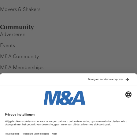
Movers & Shakers
Community
Adverteren
Events
M&A Community
M&A Memberships
League Tables
M&A Magazine
Partners
Service & Contact
Contact
FAQ