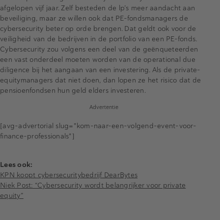
afgelopen vijf jaar. Zelf besteden de lp’s meer aandacht aan
beveiliging, maar ze willen ook dat PE-fondsmanagers de
cybersecurity beter op orde brengen. Dat geldt ook voor de
veiligheid van de bedrijven in de portfolio van een PE-fonds.
Cybersecurity zou volgens een deel van de geënqueteerden
een vast onderdeel moeten worden van de operational due
diligence bij het aangaan van een investering. Als de private-
equitymanagers dat niet doen, dan lopen ze het risico dat de
pensioenfondsen hun geld elders investeren.
Advertentie
[avg-advertorial slug="kom-naar-een-volgend-event-voor-
finance-professionals"]
Lees ook:
KPN koopt cybersecuritybedrijf DearBytes
Niek Post: “Cybersecurity wordt belangrijker voor private
equity”