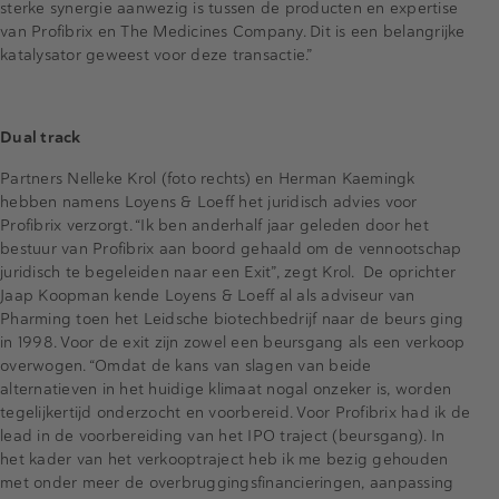
sterke synergie aanwezig is tussen de producten en expertise
van Profibrix en The Medicines Company. Dit is een belangrijke
katalysator geweest voor deze transactie.”
Dual track
Partners Nelleke Krol (foto rechts) en Herman Kaemingk
hebben namens Loyens & Loeff het juridisch advies voor
Profibrix verzorgt. “Ik ben anderhalf jaar geleden door het
bestuur van Profibrix aan boord gehaald om de vennootschap
juridisch te begeleiden naar een Exit”, zegt Krol. De oprichter
Jaap Koopman kende Loyens & Loeff al als adviseur van
Pharming toen het Leidsche biotechbedrijf naar de beurs ging
in 1998. Voor de exit zijn zowel een beursgang als een verkoop
overwogen. “Omdat de kans van slagen van beide
alternatieven in het huidige klimaat nogal onzeker is, worden
tegelijkertijd onderzocht en voorbereid. Voor Profibrix had ik de
lead in de voorbereiding van het IPO traject (beursgang). In
het kader van het verkooptraject heb ik me bezig gehouden
met onder meer de overbruggingsfinancieringen, aanpassing