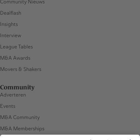
Community Nieuws
Dealflash
Insights
Interview
League Tables
M&A Awards
Movers & Shakers
Community
Adverteren
Events
M&A Community
M&A Memberships
League Tables