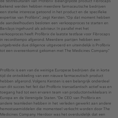
de testresultaten van Profibrix’ belangrijkste product Fibrocaps
bekend werden hebben meerdere farmaceutische bedrijven
een sterke interesse getoond in het product en de specifieke
expertise van Profibrix”, zegt Kersten. “Op dat moment hebben
de aandeelhouders besloten een verkoopproces te starten en
Barclays ingehuurd als adviseur. In parallel met het
verkooproces heeft Profibrix de laatste testfase voor Fibrocaps
in recordtempo afgerond. Meerdere partijen hebben een
uitgebreide due diligence uitgevoerd en uiteindelijk is Profibrix
tot een overeenkomst gekomen met The Medicines Company.”
Profibrix is een van de weinige Europese bedrijven die in korte
tijd de ontwikkeling van een nieuwe farmaceutisch product
hebben afgerond. Volgens Kersten is een belangrijk onderdeel
van dit succes het feit dat Profibrix transatlantisch actief was en
toegang had tot een ervaren team van productontwikkelaars in
Europa en de Verenigde Staten. “De CEO van Profibrix en
andere teamleden hebben in het verleden gewerkt aan andere
hemostasemiddelen die momenteel verkocht worden door The
Medicines Company. Hierdoor was het overduidelijk dat een