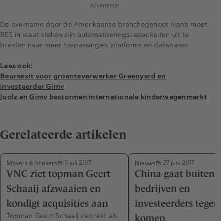
Advertentie
De overname door de Amerikaanse branchegenoot Ivanti moet
RES in staat stellen zijn automatiseringscapaciteiten uit te
breiden naar meer toepassingen, platforms en databases.
Lees ook:
Beursexit voor groenteverwerker Greenyard en
investeerder Gimv
Joolz en Gimv bestormen internationale kinderwagenmarkt
Gerelateerde artikelen
Movers & Shakers
Nieuws
5 juli 2017
27 juni 2017
VNC ziet topman Geert
China gaat buitenl
Schaaij afzwaaien en
bedrijven en
kondigt acquisities aan
investeerders tege
Topman Geert Schaaij vertrekt als
komen