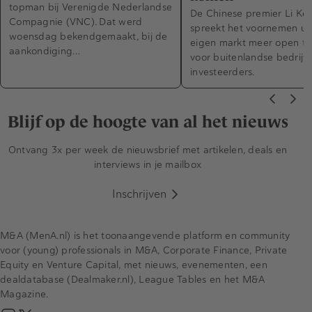
topman bij Verenigde Nederlandse
De Chinese premier Li Ke
Compagnie (VNC). Dat werd
spreekt het voornemen ui
woensdag bekendgemaakt, bij de
eigen markt meer open te 
aankondiging…
voor buitenlandse bedrijv
investeerders.
Blijf op de hoogte van al het nieuws
Ontvang 3x per week de nieuwsbrief met artikelen, deals en
interviews in je mailbox
Inschrijven
M&A (MenA.nl) is het toonaangevende platform en community
voor (young) professionals in M&A, Corporate Finance, Private
Equity en Venture Capital, met nieuws, evenementen, een
dealdatabase (Dealmaker.nl), League Tables en het M&A
Magazine.