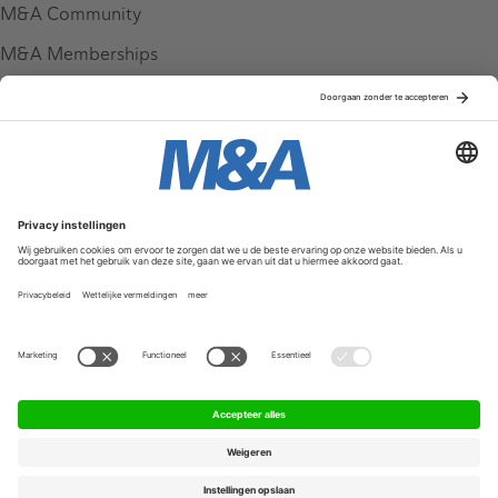
M&A Community
M&A Memberships
League Tables
M&A Magazine
Partners
Service & Contact
Contact
FAQ
Werken bij ons
Privacy Policy
Algemene Voorwaarden
Privacyinstellingen