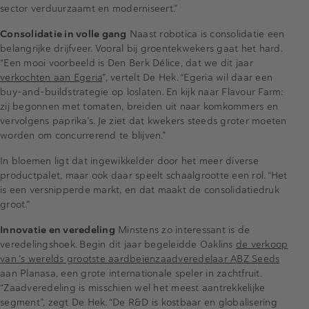
sector verduurzaamt en moderniseert.”
Consolidatie in volle gang
Naast robotica is consolidatie een
belangrijke drijfveer. Vooral bij groentekwekers gaat het hard.
“Een mooi voorbeeld is Den Berk Délice, dat we dit jaar
verkochten aan Egeria
”, vertelt De Hek. “Egeria wil daar een
buy-and-buildstrategie op loslaten. En kijk naar Flavour Farm:
zij begonnen met tomaten, breiden uit naar komkommers en
vervolgens paprika’s. Je ziet dat kwekers steeds groter moeten
worden om concurrerend te blijven.”
In bloemen ligt dat ingewikkelder door het meer diverse
productpalet, maar ook daar speelt schaalgrootte een rol. “Het
is een versnipperde markt, en dat maakt de consolidatiedruk
groot.”
Innovatie en veredeling
Minstens zo interessant is de
veredelingshoek. Begin dit jaar begeleidde Oaklins
de verkoop
van ’s werelds grootste aardbeienzaadveredelaar ABZ Seeds
aan Planasa, een grote internationale speler in zachtfruit.
“Zaadveredeling is misschien wel het meest aantrekkelijke
segment”, zegt De Hek. “De R&D is kostbaar en globalisering