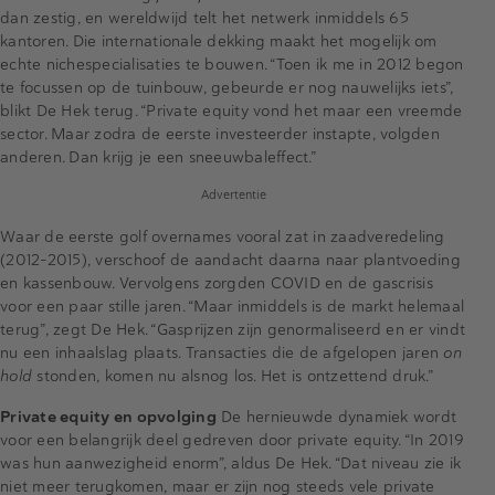
dan zestig, en wereldwijd telt het netwerk inmiddels 65
kantoren. Die internationale dekking maakt het mogelijk om
echte nichespecialisaties te bouwen. “Toen ik me in 2012 begon
te focussen op de tuinbouw, gebeurde er nog nauwelijks iets”,
blikt De Hek terug. “Private equity vond het maar een vreemde
sector. Maar zodra de eerste investeerder instapte, volgden
anderen. Dan krijg je een sneeuwbaleffect.”
Advertentie
Waar de eerste golf overnames vooral zat in zaadveredeling
(2012–2015), verschoof de aandacht daarna naar plantvoeding
en kassenbouw. Vervolgens zorgden COVID en de gascrisis
voor een paar stille jaren. “Maar inmiddels is de markt helemaal
terug”, zegt De Hek. “Gasprijzen zijn genormaliseerd en er vindt
nu een inhaalslag plaats. Transacties die de afgelopen jaren
on
hold
stonden, komen nu alsnog los. Het is ontzettend druk.”
Private equity en opvolging
De hernieuwde dynamiek wordt
voor een belangrijk deel gedreven door private equity. “In 2019
was hun aanwezigheid enorm”, aldus De Hek. “Dat niveau zie ik
niet meer terugkomen, maar er zijn nog steeds vele private