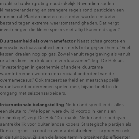
maakt schaalvergroting noodzakelijk. Bovendien spelen
klimaatverandering en strengere regels rond pesticiden een
enorme rol. Planten moeten resistenter worden en beter
bestand tegen extreme weersomstandigheden. Dat vergt
investeringen die kleine spelers niet altijd kunnen dragen.”
Duurzaamheid als overnamefactor
Naast schaalgrootte en
innovatie is duurzaamheid een steeds belangrijker thema. “Veel
kassen draaien nog op gas. Zowel vanuit regelgeving als vanuit
retailers komt er druk om te verduurzamen”, legt De Hek uit.
“Investeringen in geothermie of andere duurzame
warmtebronnen worden een cruciaal onderdeel van de
overnamecasus.” Ook traceerbaarheid en maatschappelijk
verantwoord ondernemen spelen mee, bijvoorbeeld in de
omgang met seizoensarbeiders.
Internationale belangstelling
Nederland speelt in dit alles
een sleutelrol. “We lopen wereldwijd voorop in kennis en
technologie”, zegt De Hek. “Dat maakt Nederlandse bedrijven
aantrekkelijk voor buitenlandse kopers. Strategische partijen als
Denso – groot in robotica voor autofabrieken – stappen nu ook
in de tuinbouw. Zij zien de lange termijn groeitrends: efficiënter