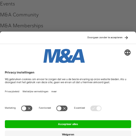
Events
M&A Community
M&A Memberships
League Tables
M&A Magazine
Partners
Service & Contact
Contact
FAQ
Werken bij ons
Privacy Policy
Algemene Voorwaarden