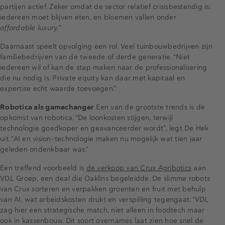
partijen actief. Zeker omdat de sector relatief crisisbestendig is:
iedereen moet blijven eten, en bloemen vallen onder
affordable luxury.
”
Daarnaast speelt opvolging een rol. Veel tuinbouwbedrijven zijn
familiebedrijven van de tweede of derde generatie. “Niet
iedereen wil of kan de stap maken naar de professionalisering
die nu nodig is. Private equity kan daar met kapitaal en
expertise echt waarde toevoegen.”
Robotica als gamechanger
Een van de grootste trends is de
opkomst van robotica. “De loonkosten stijgen, terwijl
technologie goedkoper en geavanceerder wordt”, legt De Hek
uit. “AI en vision-technologie maken nu mogelijk wat tien jaar
geleden ondenkbaar was.”
Een treffend voorbeeld is
de verkoop van Crux Agribotics
aan
VDL Groep, een deal die Oaklins begeleidde. De slimme robots
van Crux sorteren en verpakken groenten en fruit met behulp
van AI, wat arbeidskosten drukt en verspilling tegengaat. “VDL
zag hier een strategische match, niet alleen in foodtech maar
ook in kassenbouw. Dit soort overnames laat zien hoe snel de