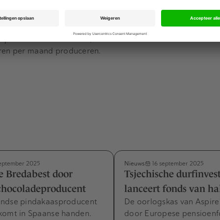
 hand in hand gaan”. Met de middelen wil PATS de ontwikkel
wijd ondersteunen en bijdragen aan duurzamere teeltmetho
s spin-off van de TU Delft, levert inmiddels in meer dan 25 
oren per maand produceren.
Nieuws
eptember 2025
16 september 2025
 Bredabest door
Tsjechische durfinves
chocoladeproducent
lanceert fonds van ha
ndse pindakaasproducent
De oorlogskas van Aspire1
komt in Spaanse handen.
door Europese pensioenf