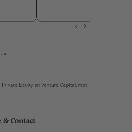
s
box
Private Equity en Venture Capital, met
e & Contact