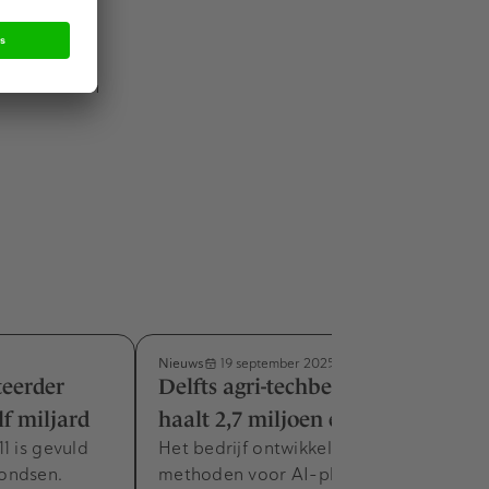
ing
den.
landen en kan
Nieuws
19 september 2025
teerder
Delfts agri-techbedrijf PATS
lf miljard
haalt 2,7 miljoen euro op
1 is gevuld
Het bedrijf ontwikkelt nieuwe
ondsen.
methoden voor AI-plaagbestrijding.