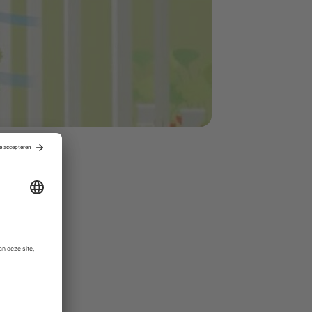
ch- en
tijdig te
n. De
nitoring en
oekomst