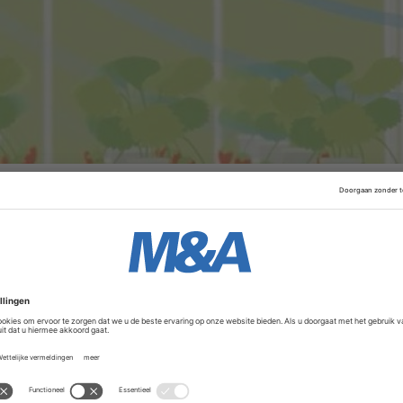
 Q, Percival Participations, Delft Enterprises en diverse te
Advertentie
 telers van groente, bloemen en planten helpt plagen vroeg
s doel het gebruik van insecticiden drastisch te vermindere
die vliegende insecten real-time volgen tot slimme val-mo
aaguitbraken.
ons noemt de investering “een grote stap richting een t