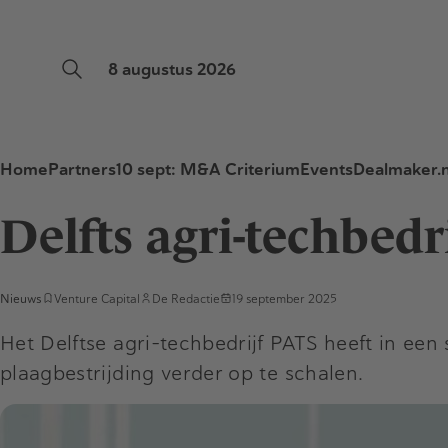
8 augustus 2026
Home
Partners
10 sept: M&A Criterium
Events
Dealmaker.n
Delfts agri-techbedr
Nieuws
Venture Capital
De Redactie
19 september 2025
Het Delftse agri-techbedrijf PATS heeft in ee
plaagbestrijding verder op te schalen.