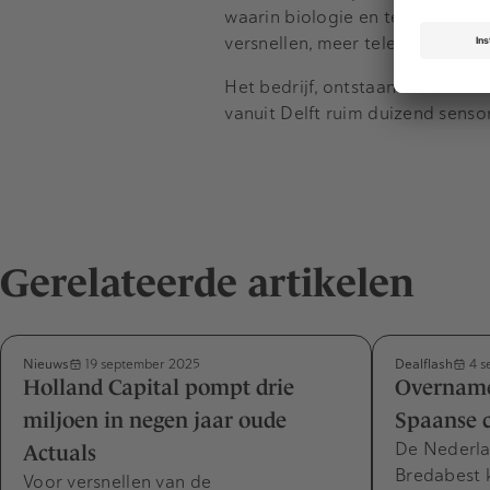
waarin biologie en technologie
versnellen, meer telers wereld
Het bedrijf, ontstaan in 2018 al
vanuit Delft ruim duizend sens
Gerelateerde artikelen
Nieuws
Dealflash
19 september 2025
4 s
Holland Capital pompt drie
Overname
miljoen in negen jaar oude
Spaanse 
De Nederla
Actuals
Bredabest 
Voor versnellen van de