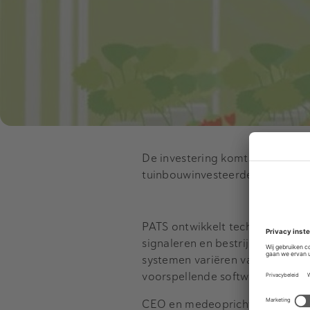
De investering komt van Division
tuinbouwinvesteerders.
PATS ontwikkelt technologie die
signaleren en bestrijden, met al
systemen variëren van sensoren 
voorspellende software voor pl
CEO en medeoprichter Bram Tijm