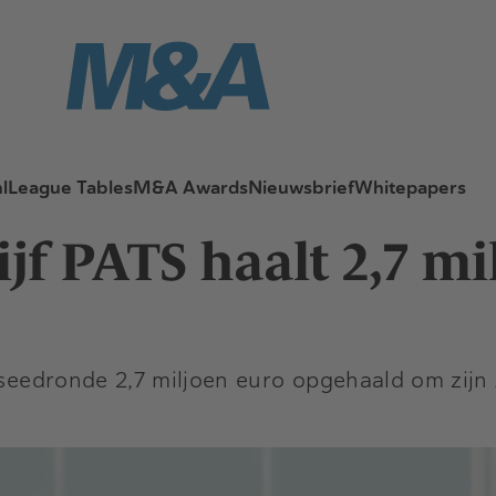
l
League Tables
M&A Awards
Nieuwsbrief
Whitepapers
ijf PATS haalt 2,7 m
n seedronde 2,7 miljoen euro opgehaald om zijn