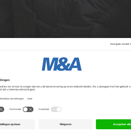
 in 1957 en gevestigd in Amsterdam, voert meerdere merken
drijf is in 2025 naar verwachting goed voor een omzet va
en miljoen euro.
Advertentie
al hoopt Stone Fashion Group de internationale expansie 
de Verenigde Staten. Financiële details over de deal zijn ni