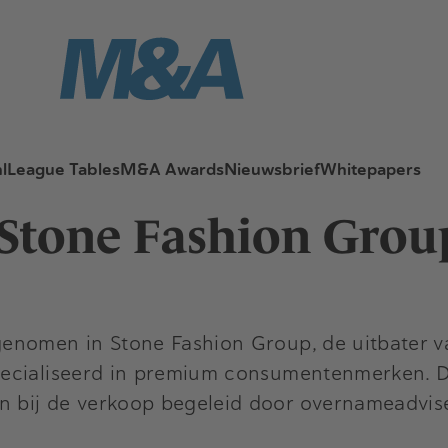
l
League Tables
M&A Awards
Nieuwsbrief
Whitepapers
t Stone Fashion Gro
enomen in Stone Fashion Group, de uitbater v
pecialiseerd in premium consumentenmerken. D
n bij de verkoop begeleid door overnameadvi