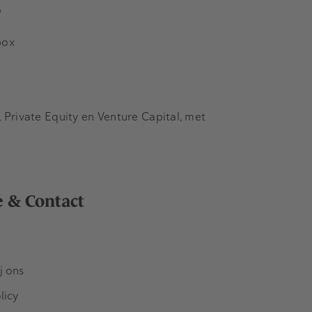
s
box
Private Equity en Venture Capital, met
e & Contact
j ons
licy