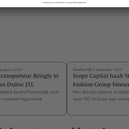
Dealflash
augustus 2025
11 september 2025
ansporteur Bringly in
Scope Capital haalt S
an Duitse JTL
Fashion Group binne
dame bedrijf bereidde zich
Het Amsterdamse modebed
 investeringsronde.
voor 90 miljoen aan omze