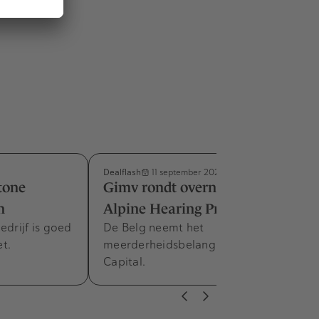
Dealflash
11 september 2025
tone
Gimv rondt overname af van
n
Alpine Hearing Protection
rijf is goed
De Belg neemt het
t.
meerderheidsbelang over van Vendis
Capital.