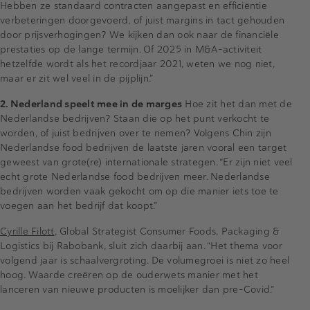
Hebben ze standaard contracten aangepast en efficiëntie
verbeteringen doorgevoerd, of juist margins in tact gehouden
door prijsverhogingen? We kijken dan ook naar de financiële
prestaties op de lange termijn. Of 2025 in M&A-activiteit
hetzelfde wordt als het recordjaar 2021, weten we nog niet,
maar er zit wel veel in de pijplijn.”
2. Nederland speelt mee in de marges
Hoe zit het dan met de
Nederlandse bedrijven? Staan die op het punt verkocht te
worden, of juist bedrijven over te nemen? Volgens Chin zijn
Nederlandse food bedrijven de laatste jaren vooral een target
geweest van grote(re) internationale strategen. “Er zijn niet veel
echt grote Nederlandse food bedrijven meer. Nederlandse
bedrijven worden vaak gekocht om op die manier iets toe te
voegen aan het bedrijf dat koopt.”
Cyrille Filott
, Global Strategist Consumer Foods, Packaging &
Logistics bij Rabobank, sluit zich daarbij aan. “Het thema voor
volgend jaar is schaalvergroting. De volumegroei is niet zo heel
hoog. Waarde creëren op de ouderwets manier met het
lanceren van nieuwe producten is moelijker dan pre-Covid.”