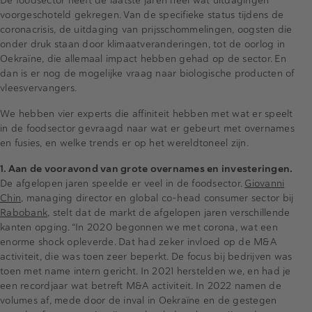
De foodsector heeft de laatste jaren heel wat uitdagingen
voorgeschoteld gekregen. Van de specifieke status tijdens de
coronacrisis, de uitdaging van prijsschommelingen, oogsten die
onder druk staan door klimaatveranderingen, tot de oorlog in
Oekraïne, die allemaal impact hebben gehad op de sector. En
dan is er nog de mogelijke vraag naar biologische producten of
vleesvervangers.
We hebben vier experts die affiniteit hebben met wat er speelt
in de foodsector gevraagd naar wat er gebeurt met overnames
en fusies, en welke trends er op het wereldtoneel zijn.
1. Aan de vooravond van grote overnames en investeringen.
De afgelopen jaren speelde er veel in de foodsector.
Giovanni
Chin
, managing director en global co-head consumer sector bij
Rabobank
, stelt dat de markt de afgelopen jaren verschillende
kanten opging. “In 2020 begonnen we met corona, wat een
enorme shock opleverde. Dat had zeker invloed op de M&A
activiteit, die was toen zeer beperkt. De focus bij bedrijven was
toen met name intern gericht. In 2021 herstelden we, en had je
een recordjaar wat betreft M&A activiteit. In 2022 namen de
volumes af, mede door de inval in Oekraïne en de gestegen