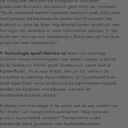
De vraag naar bedrijven die biologisch of duurzaam
produceren fluctueert. Oostenbach geeft Oatly als voorbeeld.
“Na de coronatijd werden bepaalde bedrijven zoals Oatly extra
hard geraakt. De beurswaarde daalde met 95 procent. Het
krabbelt nu weer op. Maar tegelijkertijd komen retailshops met
hun eigen lijn, waardoor er meer concurrentie ontstaat. En dat
levert een risico op voor investeerders. Bovendien zijn het dure
producten voor consumenten.”
5. Technologie speelt kleinere rol
Waar voor sommige
sectoren nieuwe technologieën voor impact zorgen, is die rol
bij de foodsector minder groot. Oostenbach noemt food al
hyperefficiënt: Als je naar AI kijkt, dan zal dat vooral in de
backoffice en planning impact hebben, en bijvoorbeeld in de
strijd tegen food waste. Je ziet nu al bij supermarkten digitale
bordjes die beginnen met afprijzen wanneer de
houdbaarheidsdatum afloopt.”
Erdkamp ziet technologie in de sector ook als een middel voor
het bieden van transparantie aan klanten. Waar komt een
product bijvoorbeeld vandaan? “Transparantie is een
bepalende trend geworden voor foodretailbedrijven.