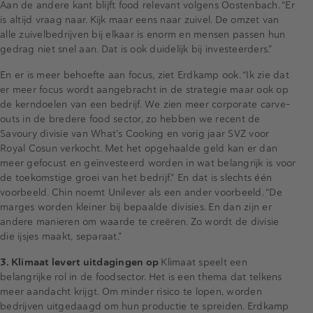
Aan de andere kant blijft food relevant volgens Oostenbach. “Er
is altijd vraag naar. Kijk maar eens naar zuivel. De omzet van
alle zuivelbedrijven bij elkaar is enorm en mensen passen hun
gedrag niet snel aan. Dat is ook duidelijk bij investeerders.”
En er is meer behoefte aan focus, ziet Erdkamp ook. “Ik zie dat
er meer focus wordt aangebracht in de strategie maar ook op
de kerndoelen van een bedrijf. We zien meer corporate carve-
outs in de bredere food sector, zo hebben we recent de
Savoury divisie van What’s Cooking en vorig jaar SVZ voor
Royal Cosun verkocht. Met het opgehaalde geld kan er dan
meer gefocust en geïnvesteerd worden in wat belangrijk is voor
de toekomstige groei van het bedrijf.” En dat is slechts één
voorbeeld. Chin noemt Unilever als een ander voorbeeld. “De
marges worden kleiner bij bepaalde divisies. En dan zijn er
andere manieren om waarde te creëren. Zo wordt de divisie
die ijsjes maakt, separaat.”
3. Klimaat levert uitdagingen op
Klimaat speelt een
belangrijke rol in de foodsector. Het is een thema dat telkens
meer aandacht krijgt. Om minder risico te lopen, worden
bedrijven uitgedaagd om hun productie te spreiden. Erdkamp