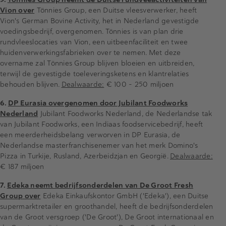
Vion over
Tönnies Group, een Duitse vleesverwerker, heeft
Vion's German Bovine Activity, het in Nederland gevestigde
voedingsbedrijf, overgenomen. Tönnies is van plan drie
rundvleeslocaties van Vion, een uitbeenfaciliteit en twee
huidenverwerkingsfabrieken over te nemen. Met deze
overname zal Tönnies Group blijven bloeien en uitbreiden,
terwijl de gevestigde toeleveringsketens en klantrelaties
behouden blijven.
Dealwaarde:
€ 100 - 250 miljoen
6.
DP Eurasia overgenomen door Jubilant Foodworks
Nederland
Jubilant Foodworks Nederland, de Nederlandse tak
van Jubilant Foodworks, een Indiaas foodservicebedrijf, heeft
een meerderheidsbelang verworven in DP Eurasia, de
Nederlandse masterfranchisenemer van het merk Domino's
Pizza in Turkije, Rusland, Azerbeidzjan en Georgië.
Dealwaarde:
€ 187 miljoen
7.
Edeka neemt bedrijfsonderdelen van De Groot Fresh
Group over
Edeka Einkaufskontor GmbH ('Edeka'), een Duitse
supermarktretailer en groothandel, heeft de bedrijfsonderdelen
van de Groot versgroep ('De Groot'), De Groot internationaal en