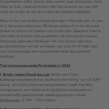
Consumenten willen steeds vaker weten waar producten, zoals
vlees en fruit , vandaan komen. Met het scannen van een QR-
code zie je dan de reis die producten hebben afgelegd.”
Maar AI kan ook andere dingen brengen. Filott ziet een rol voor
AI in het productieproces. “Bedrijven zetten AI in om de juiste
smaak en textuur te creëren voor producten. Daardoor hoef je
niet meer te werken met panelleden die een product kiezen.
Daarnaast gebruiken bedrijven het voor betere planning,
productiebeheer en het vermijden van afval. En AI helpt ook
voor communicatie met consumenten door bijvoorbeeld
chatbots.”
Tien toonaangevende Food deals in 2024
1.
Bridor neemt Pandriks over
Bridor, een Frans
bakkerijproductiebedrijf en dochteronderneming van LE DUFF
Group, een Frans restaurantconglomeraat, heeft Pandriks
overgenomen, een Nederlands bedrijf dat biologische en
ambachtelijk geïnspireerde bakkerijproducten maakt.
Dealwaarde:
€ 250 - 500 miljoen