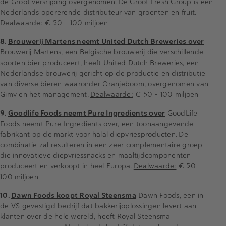
de Groot versrijping overgenomen. De Groot Fresh Group is een
Nederlands opererende distributeur van groenten en fruit.
Dealwaarde:
€ 50 - 100 miljoen
8.
Brouwerij Martens neemt United Dutch Breweries over
Brouwerij Martens, een Belgische brouwerij die verschillende
soorten bier produceert, heeft United Dutch Breweries, een
Nederlandse brouwerij gericht op de productie en distributie
van diverse bieren waaronder Oranjeboom, overgenomen van
Gimv en het management.
Dealwaarde:
€ 50 - 100 miljoen
9.
Goodlife Foods neemt Pure Ingredients over
GoodLife
Foods neemt Pure Ingredients over, een toonaangevende
fabrikant op de markt voor halal diepvriesproducten. De
combinatie zal resulteren in een zeer complementaire groep
die innovatieve diepvriessnacks en maaltijdcomponenten
produceert en verkoopt in heel Europa.
Dealwaarde:
€ 50 -
100 miljoen
10.
Dawn Foods koopt Royal Steensma
Dawn Foods, een in
de VS gevestigd bedrijf dat bakkerijoplossingen levert aan
klanten over de hele wereld, heeft Royal Steensma