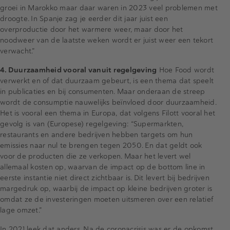
groei in Marokko maar daar waren in 2023 veel problemen met
droogte. In Spanje zag je eerder dit jaar juist een
overproductie door het warmere weer, maar door het
noodweer van de laatste weken wordt er juist weer een tekort
verwacht.”
4. Duurzaamheid vooral vanuit regelgeving
Hoe Food wordt
verwerkt en of dat duurzaam gebeurt, is een thema dat speelt
in publicaties en bij consumenten. Maar onderaan de streep
wordt de consumptie nauwelijks beïnvloed door duurzaamheid.
Het is vooral een thema in Europa, dat volgens Filott vooral het
gevolg is van (Europese) regelgeving: “Supermarkten,
restaurants en andere bedrijven hebben targets om hun
emissies naar nul te brengen tegen 2050. En dat geldt ook
voor de producten die ze verkopen. Maar het levert wel
allemaal kosten op, waarvan de impact op de bottom line in
eerste instantie niet direct zichtbaar is. Dit levert bij bedrijven
margedruk op, waarbij de impact op kleine bedrijven groter is
omdat ze de investeringen moeten uitsmeren over een relatief
lage omzet.”
In 2021 leek dat anders. Na de coronacrisis was er de opkomst