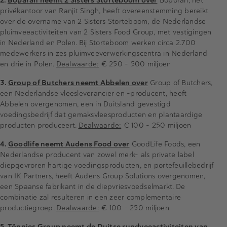
2.
Boparan neemt 2 Sisters Storteboom over
Boporan, het
privékantoor van Ranjit Singh, heeft overeenstemming bereikt
over de overname van 2 Sisters Storteboom, de Nederlandse
pluimveeactiviteiten van 2 Sisters Food Group, met vestigingen
in Nederland en Polen. Bij Storteboom werken circa 2.700
medewerkers in zes pluimveeverwerkingscentra in Nederland
en drie in Polen.
Dealwaarde:
€ 250 - 500 miljoen
3.
G
roup of Butchers neemt Abbelen over
Group of Butchers,
een Nederlandse vleesleverancier en -producent, heeft
Abbelen overgenomen, een in Duitsland gevestigd
voedingsbedrijf dat gemaksvleesproducten en plantaardige
producten produceert.
Dealwaarde:
€ 100 - 250 miljoen
4.
Goodlife neemt Audens Food over
GoodLife Foods, een
Nederlandse producent van zowel merk- als private label
diepgevroren hartige voedingsproducten, en portefeuillebedrijf
van IK Partners, heeft Audens Group Solutions overgenomen,
een Spaanse fabrikant in de diepvriesvoedselmarkt. De
combinatie zal resulteren in een zeer complementaire
productiegroep.
Dealwaarde:
€ 100 - 250 miljoen
5.
Tönnies Group neemt de Duitse rundveeactiviteiten van