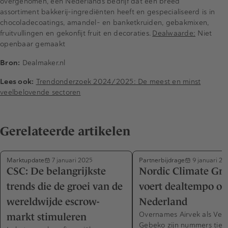
overgenomen, een Nederlands bedrijf dat een breed
assortiment bakkerij-ingrediënten heeft en gespecialiseerd is in
chocoladecoatings, amandel- en banketkruiden, gebakmixen,
fruitvullingen en gekonfijt fruit en decoraties.
Dealwaarde:
Niet
openbaar gemaakt
Bron:
Dealmaker.nl
Lees ook:
Trendonderzoek 2024/2025: De meest en minst
veelbelovende sectoren
Gerelateerde artikelen
Marktupdate
Partnerbijdrage
7 januari 2025
9 januari 20
CSC: De belangrijkste
Nordic Climate Gr
trends die de groei van de
voert dealtempo op
wereldwijde escrow-
Nederland
Overnames Airvek als Ver
markt stimuleren
Gebeko zijn nummers tien 