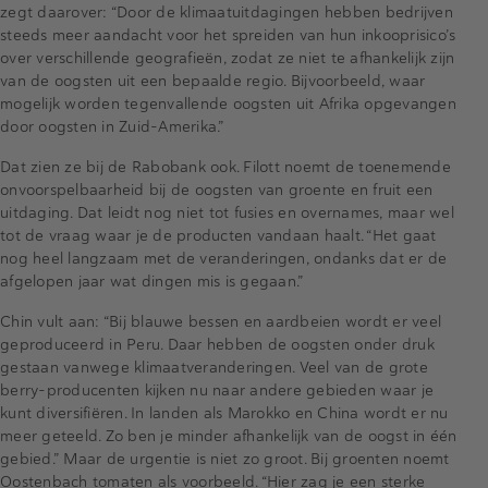
zegt daarover: “Door de klimaatuitdagingen hebben bedrijven
steeds meer aandacht voor het spreiden van hun inkooprisico’s
over verschillende geografieën, zodat ze niet te afhankelijk zijn
van de oogsten uit een bepaalde regio. Bijvoorbeeld, waar
mogelijk worden tegenvallende oogsten uit Afrika opgevangen
door oogsten in Zuid-Amerika.”
Dat zien ze bij de Rabobank ook. Filott noemt de toenemende
onvoorspelbaarheid bij de oogsten van groente en fruit een
uitdaging. Dat leidt nog niet tot fusies en overnames, maar wel
tot de vraag waar je de producten vandaan haalt. “Het gaat
nog heel langzaam met de veranderingen, ondanks dat er de
afgelopen jaar wat dingen mis is gegaan.”
Chin vult aan: “Bij blauwe bessen en aardbeien wordt er veel
geproduceerd in Peru. Daar hebben de oogsten onder druk
gestaan vanwege klimaatveranderingen. Veel van de grote
berry-producenten kijken nu naar andere gebieden waar je
kunt diversifiëren. In landen als Marokko en China wordt er nu
meer geteeld. Zo ben je minder afhankelijk van de oogst in één
gebied.” Maar de urgentie is niet zo groot. Bij groenten noemt
Oostenbach tomaten als voorbeeld. “Hier zag je een sterke