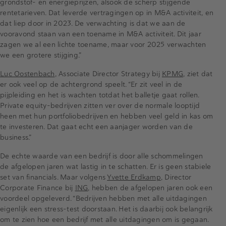
grondstof- en energieprijzen, alsook de scherp stijgende
rentetarieven. Dat leverde vertragingen op in M&A activiteit, en
dat liep door in 2023. De verwachting is dat we aan de
vooravond staan van een toename in M&A activiteit. Dit jaar
zagen we al een lichte toename, maar voor 2025 verwachten
we een grotere stijging.”
Luc Oostenbach
, Associate Director Strategy bij
KPMG
, ziet dat
er ook veel op de achtergrond speelt. “Er zit veel in de
pijpleiding en het is wachten totdat het balletje gaat rollen.
Private equity-bedrijven zitten ver over de normale looptijd
heen met hun portfoliobedrijven en hebben veel geld in kas om
te investeren. Dat gaat echt een aanjager worden van de
business.”
De echte waarde van een bedrijf is door alle schommelingen
de afgelopen jaren wat lastig in te schatten. Er is geen stabiele
set van financials. Maar volgens
Yvette Erdkamp
, Director
Corporate Finance bij
ING
, hebben de afgelopen jaren ook een
voordeel opgeleverd. “Bedrijven hebben met alle uitdagingen
eigenlijk een stress-test doorstaan. Het is daarbij ook belangrijk
om te zien hoe een bedrijf met alle uitdagingen om is gegaan.