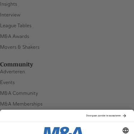
Insights
Interview
League Tables
M&A Awards
Movers & Shakers
Community
Adverteren
Events
M&A Community
M&A Memberships
League Tables
M&A Magazine