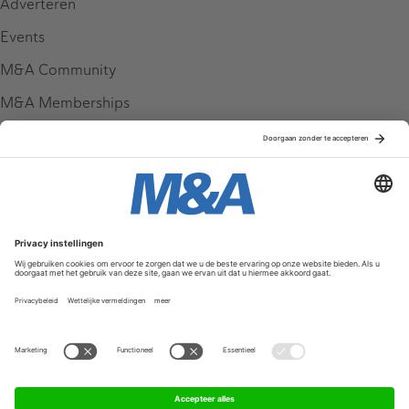
Adverteren
Events
M&A Community
M&A Memberships
League Tables
M&A Magazine
Partners
Service & Contact
Contact
FAQ
Werken bij ons
Privacy Policy
Algemene Voorwaarden