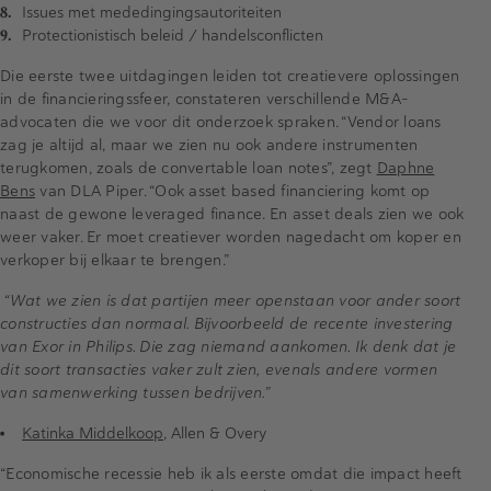
Issues met mededingingsautoriteiten
Protectionistisch beleid / handelsconflicten
Die eerste twee uitdagingen leiden tot creatievere oplossingen
in de financieringssfeer, constateren verschillende M&A-
advocaten die we voor dit onderzoek spraken. “Vendor loans
zag je altijd al, maar we zien nu ook andere instrumenten
terugkomen, zoals de convertable loan notes”, zegt
Daphne
Bens
van DLA Piper. “Ook asset based financiering komt op
naast de gewone leveraged finance. En asset deals zien we ook
weer vaker. Er moet creatiever worden nagedacht om koper en
verkoper bij elkaar te brengen.”
“Wat we zien is dat partijen meer openstaan voor ander soort
constructies dan normaal. Bijvoorbeeld de recente investering
van Exor in Philips. Die zag niemand aankomen. Ik denk dat je
dit soort transacties vaker zult zien, evenals andere vormen
van samenwerking tussen bedrijven.”
Katinka Middelkoop
, Allen & Overy
“Economische recessie heb ik als eerste omdat die impact heeft