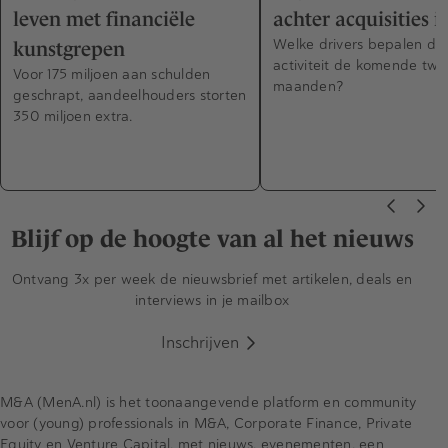
leven met financiële
achter acquisities i
Welke drivers bepalen d
kunstgrepen
activiteit de komende twa
Voor 175 miljoen aan schulden
maanden?
geschrapt, aandeelhouders storten
350 miljoen extra.
Blijf op de hoogte van al het nieuws
Ontvang 3x per week de nieuwsbrief met artikelen, deals en
interviews in je mailbox
Inschrijven
M&A (MenA.nl) is het toonaangevende platform en community
voor (young) professionals in M&A, Corporate Finance, Private
Equity en Venture Capital, met nieuws, evenementen, een