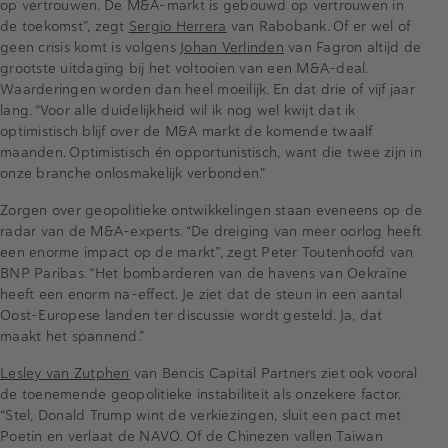
op vertrouwen. De M&A-markt is gebouwd op vertrouwen in
de toekomst”, zegt
Sergio Herrera
van Rabobank. Of er wel of
geen crisis komt is volgens
Johan Verlinden
van Fagron altijd de
grootste uitdaging bij het voltooien van een M&A-deal.
Waarderingen worden dan heel moeilijk. En dat drie of vijf jaar
lang. “Voor alle duidelijkheid wil ik nog wel kwijt dat ik
optimistisch blijf over de M&A markt de komende twaalf
maanden. Optimistisch én opportunistisch, want die twee zijn in
onze branche onlosmakelijk verbonden.”
Zorgen over geopolitieke ontwikkelingen staan eveneens op de
radar van de M&A-experts. “De dreiging van meer oorlog heeft
een enorme impact op de markt”, zegt Peter Toutenhoofd van
BNP Paribas. “Het bombarderen van de havens van Oekraïne
heeft een enorm na-effect. Je ziet dat de steun in een aantal
Oost-Europese landen ter discussie wordt gesteld. Ja, dat
maakt het spannend.”
Lesley van Zutphen
van Bencis Capital Partners ziet ook vooral
de toenemende geopolitieke instabiliteit als onzekere factor.
“Stel, Donald Trump wint de verkiezingen, sluit een pact met
Poetin en verlaat de NAVO. Of de Chinezen vallen Taiwan