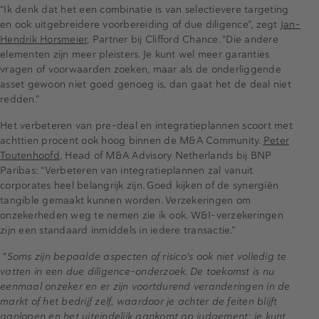
“Ik denk dat het een combinatie is van selectievere targeting
en ook uitgebreidere voorbereiding of due diligence”, zegt
Jan-
Hendrik Horsmeier
, Partner bij Clifford Chance. “Die andere
elementen zijn meer pleisters. Je kunt wel meer garanties
vragen of voorwaarden zoeken, maar als de onderliggende
asset gewoon niet goed genoeg is, dan gaat het de deal niet
redden.”
Het verbeteren van pre-deal en integratieplannen scoort met
achttien procent ook hoog binnen de M&A Community.
Peter
Toutenhoofd
, Head of M&A Advisory Netherlands bij BNP
Paribas: “Verbeteren van integratieplannen zal vanuit
corporates heel belangrijk zijn. Goed kijken of de synergiën
tangible gemaakt kunnen worden. Verzekeringen om
onzekerheden weg te nemen zie ik ook. W&I-verzekeringen
zijn een standaard inmiddels in iedere transactie.”
"Soms zijn bepaalde aspecten of risico's ook niet volledig te
vatten in een due diligence-onderzoek. De toekomst is nu
eenmaal onzeker en er zijn voortdurend veranderingen in de
markt of het bedrijf zelf, waardoor je achter de feiten blijft
aanlopen en het uiteindelijk aankomt op judgement; je kunt