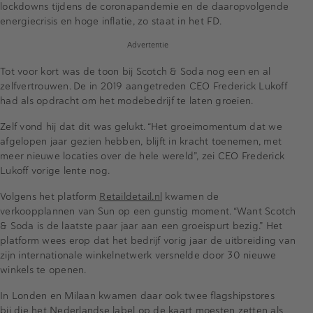
lockdowns tijdens de coronapandemie en de daaropvolgende
energiecrisis en hoge inflatie, zo staat in het FD.
Advertentie
Tot voor kort was de toon bij Scotch & Soda nog een en al
zelfvertrouwen. De in 2019 aangetreden CEO Frederick Lukoff
had als opdracht om het modebedrijf te laten groeien.
Zelf vond hij dat dit was gelukt. “Het groeimomentum dat we
afgelopen jaar gezien hebben, blijft in kracht toenemen, met
meer nieuwe locaties over de hele wereld”, zei CEO Frederick
Lukoff vorige lente nog.
Volgens het platform
Retaildetail.nl
kwamen de
verkoopplannen van Sun op een gunstig moment. “Want Scotch
& Soda is de laatste paar jaar aan een groeispurt bezig.” Het
platform wees erop dat het bedrijf vorig jaar de uitbreiding van
zijn internationale winkelnetwerk versnelde door 30 nieuwe
winkels te openen.
In Londen en Milaan kwamen daar ook twee flagshipstores
bij die het Nederlandse label op de kaart moesten zetten als