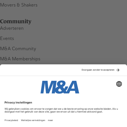
Movers & Shakers
Community
Adverteren
Events
M&A Community
M&A Memberships
League Tables
M&A Magazine
Partners
Service & Contact
Contact
FAQ