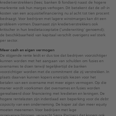
kredietverstrekkers (lees; banken & fondsen) naast de hogere
markrente ook hun marges verhogen. Dit betekent dat de
all-in
kosten van een acquisitiefinanciering nu al acht tot tien procent
bedraagt. Voor bedrijven met lagere winstmarges kan dit een
probleem vormen. Daarnaast zijn kredietverstrekkers ook
kritischer in hun kredietacceptatie (’underwriting’ genoemd);
de beschikbaarheid van kapitaal verschilt overigens wel sterk
per sector.
Meer cash en eigen vermogen
De stijgende rente leidt er dus toe dat bedrijven voorzichtiger
kunnen worden met het aangaan van schulden om fusies en
overnames te doen terwijl tegelijkertijd de banken
voorzichtiger worden met de commitment die zij verstrekken. In
plaats daarvan kunnen kopers enerzijds kiezen voor het
betalen van een overname met meer eigen vermogen. Op die
manier wordt voorkomen dat overnames en fusies worden
gerealiseerd door financiering met kredieten en leningen. De
hogere rentelasten zijn inderdaad een beperking voor de
debt
capacity
van een onderneming. De koper zal dan meer equity
moeten meenemen. Voor bedrijven met lage
groeiverwachtingen, verwacht Serra Partners dat kopers ook