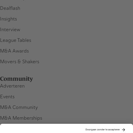
Dealflash
Insights
Interview
League Tables
M&A Awards
Movers & Shakers
Community
Adverteren
Events
M&A Community
M&A Memberships
League Tables