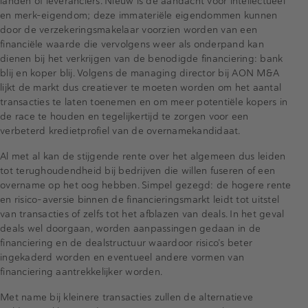
landen of leveranciers. Nieuw is de aandacht voor intellectueel
en merk-eigendom; deze immateriële eigendommen kunnen
door de verzekeringsmakelaar voorzien worden van een
financiële waarde die vervolgens weer als onderpand kan
dienen bij het verkrijgen van de benodigde financiering: bank
blij en koper blij. Volgens de managing director bij AON M&A
lijkt de markt dus creatiever te moeten worden om het aantal
transacties te laten toenemen en om meer potentiële kopers in
de race te houden en tegelijkertijd te zorgen voor een
verbeterd kredietprofiel van de overnamekandidaat.
Al met al kan de stijgende rente over het algemeen dus leiden
tot terughoudendheid bij bedrijven die willen fuseren of een
overname op het oog hebben. Simpel gezegd: de hogere rente
en risico-aversie binnen de financieringsmarkt leidt tot uitstel
van transacties of zelfs tot het afblazen van deals. In het geval
deals wel doorgaan, worden aanpassingen gedaan in de
financiering en de dealstructuur waardoor risico’s beter
ingekaderd worden en eventueel andere vormen van
financiering aantrekkelijker worden.
Met name bij kleinere transacties zullen de alternatieve