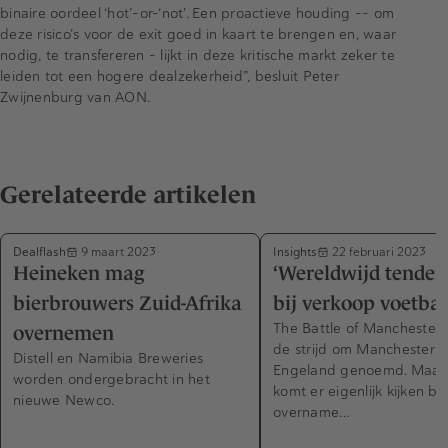
binaire oordeel ‘hot’-or-‘not’. Een proactieve houding -- om
deze risico’s voor de exit goed in kaart te brengen en, waar
nodig, te transfereren – lijkt in deze kritische markt zeker te
leiden tot een hogere dealzekerheid”, besluit Peter
Zwijnenburg van AON.
Gerelateerde artikelen
Dealflash
Insights
9 maart 2023
22 februari 2023
Heineken mag
‘Wereldwijd tender
bierbrouwers Zuid-Afrika
bij verkoop voetbal
The Battle of Manchester,
overnemen
de strijd om Manchester U
Distell en Namibia Breweries
Engeland genoemd. Maar
worden ondergebracht in het
komt er eigenlijk kijken bij
nieuwe Newco.
overname…