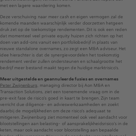
met een lagere waardering komen.
Deze verschuiving naar meer cash en eigen vermogen zal de
komende maanden waarschijnlijk verder doorzetten hetgeen
druk zet op de toekomstige rendementen. Dit is ook een reden
dat momenteel veel private equity huizen zich richten op het
doen van add-ons vanuit een portfoliobedrijf in plaats van
nieuwe standalone overnames, zo zegt een M&A adviseur. Het
idee hierachter is dat de synergievoordelen het toekomstig
rendement verder zullen ondersteunen en schaalgrootte het
bedrijf meer bestand maakt tegen de huidige marktrisico’s.
Meer uitgestelde en geannuleerde fusies en overnames
Peter Zwijnenburg
, managing director bij Aon M&A en
Transaction Solutions, ziet een toenemende vraag om in de
pre-exit fase de risico’s goed in kaart te brengen. Zijn team
verricht due diligence- en advieswerkzaamheden en zoekt
daarbij de mogelijkheden om deze risico’s adequaat te
mitigeren. Zwijnenburg ziet momenteel ook veel aandacht voor
blootstellingen aan belasting- of aansprakelijkheidsrisico’s in de
keten, maar ook aandacht voor blootstelling aan bepaalde