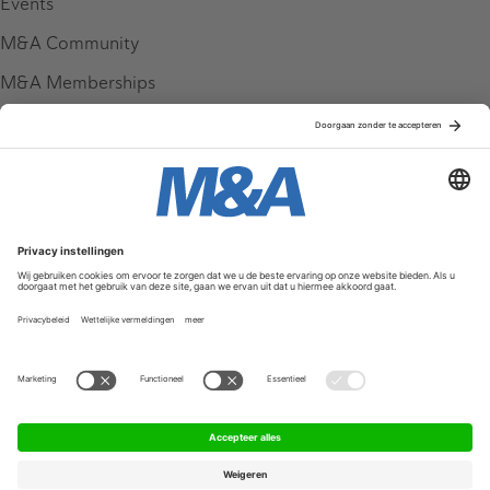
Events
M&A Community
M&A Memberships
League Tables
M&A Magazine
Partners
Service & Contact
Contact
FAQ
Werken bij ons
Privacy Policy
Algemene Voorwaarden
Privacyinstellingen