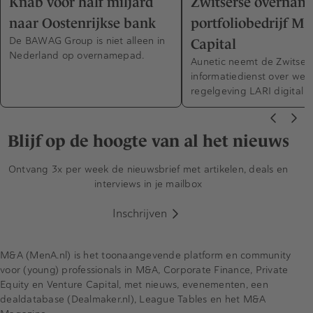
Knab voor half miljard
Zwitserse overnam
naar Oostenrijkse bank
portfoliobedrijf Ma
De BAWAG Group is niet alleen in
Capital
Nederland op overnamepad.
Aunetic neemt de Zwitser
informatiedienst over wet
regelgeving LARI digital o
Blijf op de hoogte van al het nieuws
Ontvang 3x per week de nieuwsbrief met artikelen, deals en
interviews in je mailbox
Inschrijven
M&A (MenA.nl) is het toonaangevende platform en community
voor (young) professionals in M&A, Corporate Finance, Private
Equity en Venture Capital, met nieuws, evenementen, een
dealdatabase (Dealmaker.nl), League Tables en het M&A