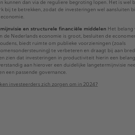
en kunnen dan via de reguliere begroting lopen. Het is wel 
rk bij te betrekken, zodat de investeringen wel aansluiten bi
e economie.
ijnvisie en structurele financiële middelen
Het belang 
 de Nederlands economie is groot, besluiten de economen
oudens, biedt ruimte om publieke voorzieningen (zoals
komensondersteuning) te verbeteren en draagt bij aan bred
 zien dat investeringen in productiviteit hierin een belang
verstandig aan hierover een duidelijke langetermijnvisie ne
en een passende governance.
ken investeerders zich zorgen om in 2024?