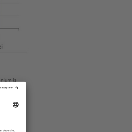
nnium is
moter.
ijdelijke
t
Fonds