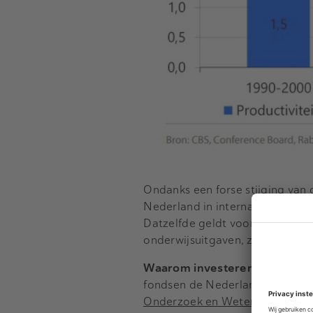
Ondanks een forse stijging van
Nederland in internationaal pe
Datzelfde geldt voor de groei 
onderwijsuitgaven, zo valt te le
Waarom investeren in innovati
fondsen de Nederlandse product
Onderzoek en Wetenschap
(FO