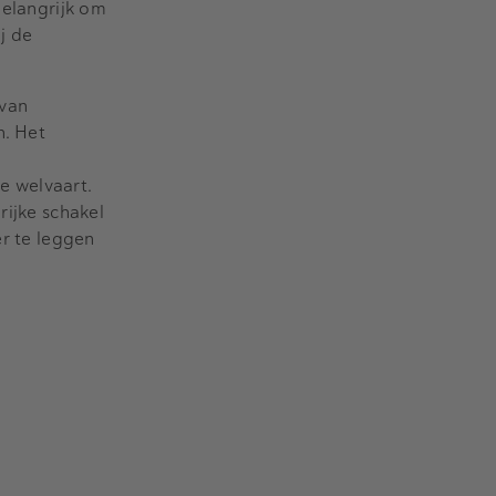
belangrijk om
j de
van
. Het
e welvaart.
rijke schakel
er te leggen