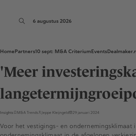
6 augustus 2026
Home
Partners
10 sept: M&A Criterium
Events
Dealmaker.n
'Meer investeringsk
langetermijngroeipo
Insights
M&A Trends
Jeppe Kleijngeld
29 januari 2024
Voor het vestigings- en ondernemingsklimaat in
ondernemingsklimaat in de afgelopen verkiezi