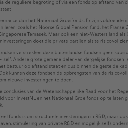
via de reguliere begroting of via een fonds op afstand van d
staat.
ernance dan het Nationaal Groeifonds. Er zijn voldoende i
 leren, zoals het Noorse Global Pension fund, het Franse 
 Singaporese Temasek. Maar ook een niet-Westers land als 
investeringen doet die private partijen als te risicovol zien
 fondsen verstrekken deze buitenlandse fondsen geen subsid
 – zelf. Andere grote gemene deler van dergelijke fondsen i
 het bestuur op afstand staat en dus binnen de gestelde kad
. Ook kunnen deze fondsen de opbrengsten van de risicovoll
 om nieuwe investeringen te doen.
 de conclusies van de Wetenschappelijke Raad voor het Reg
ld voor InvestNL en het Nationaal Groeifonds op te laten g
k.
reel fonds is om structurele investeringen in R&D, maar ook
gaven, stimulering van private R&D en mogelijk zelfs onde