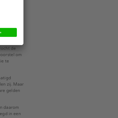
 fondsen,
onomie op
re euro die
 van de
ccijnzen in
Mocht de
 voorstel om
ie te
atigd
en zij. Maar
are gelden
ten daarom
legd in een