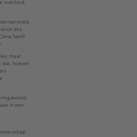
e overheid,
nternationale
Caisse des
China heeft
.
ies, maar
s dat, hoewel
ers
e
eringsbeleid
aan in een
rnemerschap