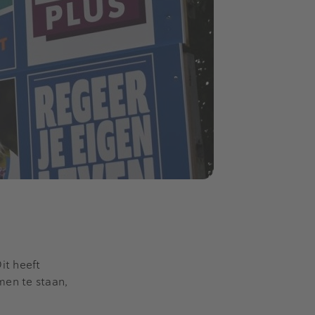
it heeft
men te staan,