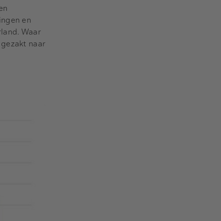
en
ringen en
rland. Waar
 gezakt naar