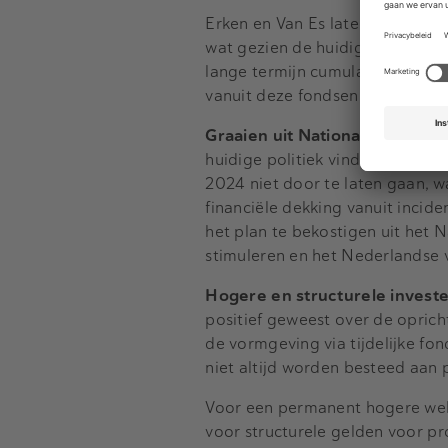
Erken en Van Es laten met gebru
wat gezien de huidige coalitie
lange termijn cumulatief 90 mil
vanuit deze fondsen wordt geï
Graaien uit Nationaal Groeifon
huidige politiek vinden de eco
2024 niet door te laten gaan,
financiële dekking vanuit incide
het plan te bekostigen uit het 
stimuleren en het Nederlandse 
Hogere en structurele invest
positief geweest over de oprich
de vormgeving via tijdelijke fo
niet altijd worden besteed aan p
Voor een permanent hogere welv
voor structurele gelden voor pr