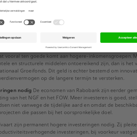
ik van een groeimodel zien dat bij het schrappen van deze
onderhandelingen een reëel scenario is, de Nederlandse ec
jard euro misloopt. Ook tonen zij aan dat omgerekend iede
nvesteerd tot 2035 4,60 euro aan BBP-rendement oplevert.
ds slecht idee
Een voorbeeld van het kortetermijndenken
nomen het plan om de verhoging van de benzine- en diesela
 wat vooral ten goede komt aan hogere-inkomensgroepen. 
ntele en structurele middelen ontoereikend zijn, dan is het
Nationaal Groeifonds. Dit geld is echter bestemd om innovat
verdienvermogen op de langere termijn te versterken.
eringen nodig
De economen van Rabobank zijn eerder gem
ting van het NGF en het FOW. Meer investeren is goed, stell
ndsen niet vanwege de tijdelijke aard en omdat de beschikb
rojecten die passen bij het oorspronkelijke doel.
aart zijn permanent hogere investeringen nodig. Zij plei
oductiviteitsverhogende investeringen, bij voorkeur vastge