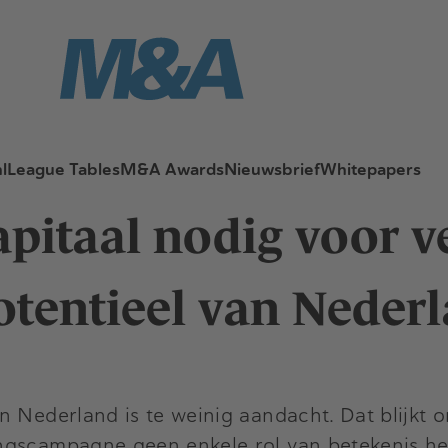
l
League Tables
M&A Awards
Nieuwsbrief
Whitepapers
apitaal nodig voor v
tentieel van Nederl
 Nederland is te weinig aandacht. Dat blijkt on
ngscampagne geen enkele rol van betekenis he