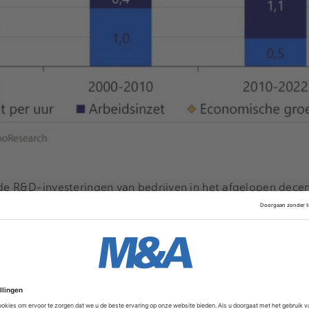
 de R&D-investeringen van bedrijven in het afgelopen dece
rspectief nog steeds niet veel meer dan een matige midden
van de totale kapitaalgoederenvoorraad en de publieke
zen in het rapport.
e belangrijk is
De overheid probeert momenteel via twee t
iviteit te verhogen:
het Nationaal Groeifonds
(NGF) en he
W).