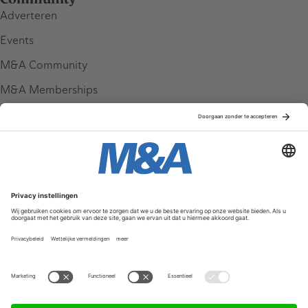
Adverteren
Events
M&A Community
M&A Memberships
League Tables
M&A Magazine
Partners
Service & Contact
Contact
FAQ
Werken bij ons
Privacy Policy