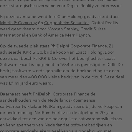
deze strategische overname voor Digital Reality zo interessant.
Bij deze overname werd InterXion Holding geadviseerd door
Moelis & Company
én
Guggenheim Securities
. Digital Reality
werd geadviseerd door
Morgan Stanley
,
Credit Suisse
International
en
Bank of America Merrill Lynch
.
Op de tweede plek staat
PhiDelphi Corporate Finance
. Zij
adviseerde KKR & Co. bij de koop van Exact Holding. Door
deze deal beschikt KKR & Co. over het bedrijf achter Exact
Software. Exact is opgericht in 1984 en is gevestigd in Delft. De
bedrijfssoftware wordt gebruikt om de boekhouding te doen
van meer dan 400.000 kleine bedrijven in de cloud. Deze deal
was 1.5 miljard euro waard.
Daarnaast heeft PhiDelphi Corporate Finance de
aandeelhouders van de Nederlands-Roemeense
softwareontwikkelaar NetRom geadviseerd bij de verkoop van
de onderneming. NetRom heeft zich de afgelopen 20 jaar
ontwikkeld tot een van de belangrijkste softwareontwikkelaars
en kennispartners van Nederlandse softwarebedrijven en
corporate eindgebruikers. Veel kennis is opgebouwd met