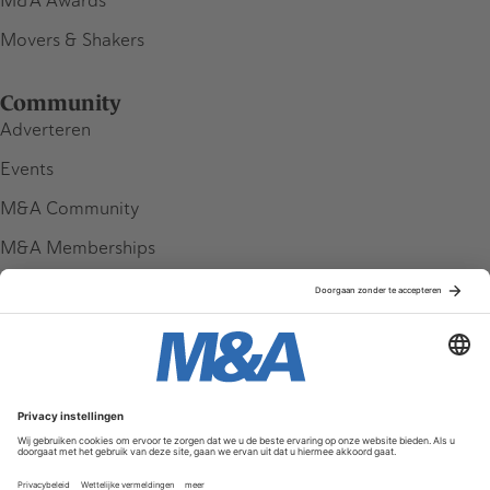
M&A Awards
Movers & Shakers
Community
Adverteren
Events
M&A Community
M&A Memberships
League Tables
M&A Magazine
Partners
Service & Contact
Contact