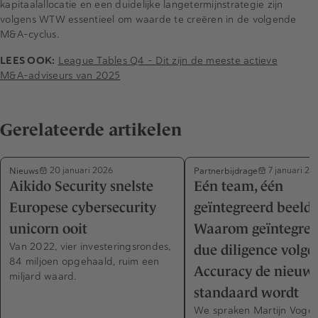
kapitaalallocatie en een duidelijke langetermijnstrategie zijn
volgens WTW essentieel om waarde te creëren in de volgende
M&A-cyclus.
LEES OOK:
League Tables Q4 – Dit zijn de meeste actieve
M&A-adviseurs van 2025
Gerelateerde artikelen
Nieuws
Partnerbijdrage
20 januari 2026
7 januari 20
Aikido Security snelste
Eén team, één
Europese cybersecurity
geïntegreerd beeld 
unicorn ooit
Waarom geïntegree
Van 2022, vier investeringsrondes,
due diligence volge
84 miljoen opgehaald, ruim een
Accuracy de nieuw
miljard waard.
standaard wordt
We spraken Martijn Vogel