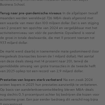
Business School.
Terug naar pre-pandemische niveaus
In de afgelopen twaalf
maanden werden wereldwijd 726 M&A-deals afgerond met
een waarde van meer dan 100 miljoen dollar. Dat is een stijging
van 2 procent ten opzichte van 2024 en vergelijkbaar met het
activiteitenniveau van vóór de pandemie. Opvallend is vooral
de groei in totale dealwaarde, die met 11 procent toenam tot
933 miljard dollar.
De markt werd daarbij in toenemende mate gedomineerd door
megadeals (transacties boven de 1 miljard dollar). Het aantal
van deze deals steeg met 14 procent naar 201, terwijl de
gemiddelde omvang van grote transacties in de tweede helft
van 2025 opliep tot een record van 2,9 miljard dollar.
Prestaties van kopers sterk verbeterd
Na een zwak 2024
wisten kopers in 2025 hun prestaties aanzienlijk te verbeteren.
Op basis van aandelenkoersontwikkeling bleven M&A-deals
nog slechts 0,5 procentpunt achter bij bedrijven die kozen voor
autonome groei. Een jaar eerder bedroeg dit verschil nog bijna
11 procentpunt.