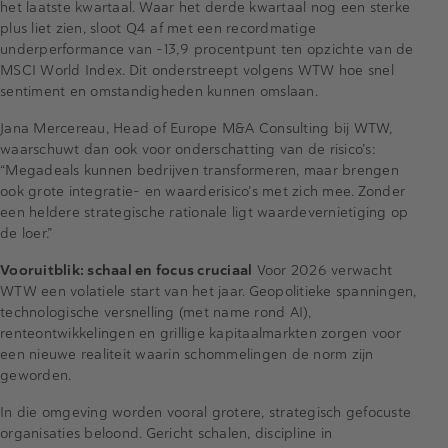
het laatste kwartaal. Waar het derde kwartaal nog een sterke
plus liet zien, sloot Q4 af met een recordmatige
underperformance van -13,9 procentpunt ten opzichte van de
MSCI World Index. Dit onderstreept volgens WTW hoe snel
sentiment en omstandigheden kunnen omslaan.
Jana Mercereau, Head of Europe M&A Consulting bij WTW,
waarschuwt dan ook voor onderschatting van de risico’s:
“Megadeals kunnen bedrijven transformeren, maar brengen
ook grote integratie- en waarderisico’s met zich mee. Zonder
een heldere strategische rationale ligt waardevernietiging op
de loer.”
Vooruitblik: schaal en focus cruciaal
Voor 2026 verwacht
WTW een volatiele start van het jaar. Geopolitieke spanningen,
technologische versnelling (met name rond AI),
renteontwikkelingen en grillige kapitaalmarkten zorgen voor
een nieuwe realiteit waarin schommelingen de norm zijn
geworden.
In die omgeving worden vooral grotere, strategisch gefocuste
organisaties beloond. Gericht schalen, discipline in