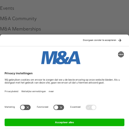
Events
M&A Community
M&A Memberships
League Tables
M&A Magazine
Partners
Service & Contact
Contact
FAQ
Werken bij ons
Privacy Policy
Algemene Voorwaarden