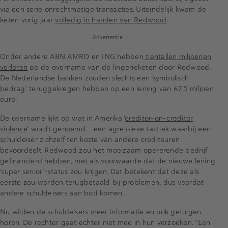
via een serie onrechtmatige transacties. Uiteindelijk kwam de
keten vorig jaar
volledig in handen van Redwood
.
Advertentie
Onder andere ABN AMRO en ING hebben
tientallen miljoenen
verloren
op de overname van de lingerieketen door Redwood.
De Nederlandse banken zouden slechts een ‘symbolisch
bedrag’ teruggekregen hebben op een lening van 67,5 miljoen
euro.
De overname lijkt op wat in Amerika ‘
creditor-on-creditor
violence
’ wordt genoemd – een agressieve tactiek waarbij een
schuldeiser zichzelf ten koste van andere crediteuren
bevoordeelt. Redwood zou het moeizaam opererende bedrijf
gefinancierd hebben, met als voorwaarde dat de nieuwe lening
‘super senior’-status zou krijgen. Dat betekent dat deze als
eerste zou worden terugbetaald bij problemen, dus voordat
andere schuldeisers aan bod komen.
Nu wilden de schuldeisers meer informatie en ook getuigen
horen. De rechter gaat echter niet mee in hun verzoeken. "Een