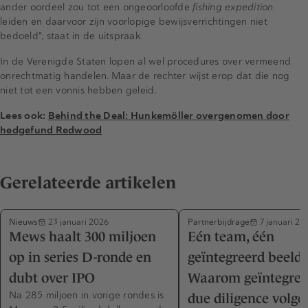
ander oordeel zou tot een ongeoorloofde
fishing expedition
leiden en daarvoor zijn voorlopige bewijsverrichtingen niet
bedoeld", staat in de uitspraak.
In de Verenigde Staten lopen al wel procedures over vermeend
onrechtmatig handelen. Maar de rechter wijst erop dat die nog
niet tot een vonnis hebben geleid.
Lees ook:
Behind the Deal: Hunkemöller overgenomen door
hedgefund Redwood
Gerelateerde artikelen
Nieuws
Partnerbijdrage
23 januari 2026
7 januari 20
Mews haalt 300 miljoen
Eén team, één
op in series D-ronde en
geïntegreerd beeld 
dubt over IPO
Waarom geïntegree
Na 285 miljoen in vorige rondes is
due diligence volge