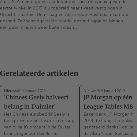
Zoals SLA, een organic saladebar die sinds de opening van de
eerste winkel in 2013 is uitgebreid naar twaalf vestigingen in
Utrecht, Haarlem, Den Haag en Amsterdam. Fastfood, maar dan
gezond. Zelf samengestelde salade, gezond sapje en binnen
een paar minuten weer buiten staan...
Gerelateerde artikelen
Nieuws
Nieuws
11 januari 2019
9 januari 2019
'Chinees Geely halveert
JP Morgan op één i
belang in Daimler'
League Tables M&A
Het Chinese autobedrijf Geely is
Zakenbank J.P. Morgan hee
bezig ruim de helft van zijn belang
2018 de hoogste dealwaa
van bijna 10 procent in de Duitse
genoteerd dankzij de ver
branchegenoot Daimler te
de Akzo Nobel Specialty