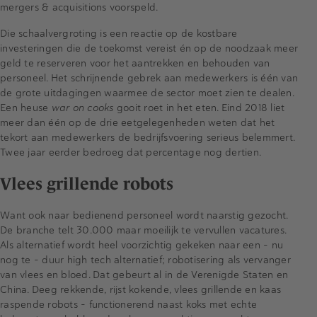
mergers & acquisitions voorspeld.
Die schaalvergroting is een reactie op de kostbare
investeringen die de toekomst vereist én op de noodzaak meer
geld te reserveren voor het aantrekken en behouden van
personeel. Het schrijnende gebrek aan medewerkers is één van
de grote uitdagingen waarmee de sector moet zien te dealen.
Een heuse
war on cooks
gooit roet in het eten. Eind 2018 liet
meer dan één op de drie eetgelegenheden weten dat het
tekort aan medewerkers de bedrijfsvoering serieus belemmert.
Twee jaar eerder bedroeg dat percentage nog dertien.
Vlees grillende robots
Want ook naar bedienend personeel wordt naarstig gezocht.
De branche telt 30.000 maar moeilijk te vervullen vacatures.
Als alternatief wordt heel voorzichtig gekeken naar een – nu
nog te – duur high tech alternatief; robotisering als vervanger
van vlees en bloed. Dat gebeurt al in de Verenigde Staten en
China. Deeg rekkende, rijst kokende, vlees grillende en kaas
raspende robots – functionerend naast koks met echte