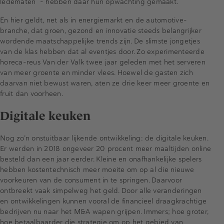
ledematen – hebben daar hun opwachting gemaakt.
En hier geldt, net als in energiemarkt en de automotive-
branche, dat groen, gezond en innovatie steeds belangrijker
wordende maatschappelijke trends zijn. De slimste jongetjes
van de klas hebben dat al eventjes door. Zo experimenteerde
horeca-reus Van der Valk twee jaar geleden met het serveren
van meer groente en minder vlees. Hoewel de gasten zich
daarvan niet bewust waren, aten ze drie keer meer groente en
fruit dan voorheen.
Digitale keuken
Nog zo’n onstuitbaar lijkende ontwikkeling: de digitale keuken.
Er werden in 2018 ongeveer 20 procent meer maaltijden online
besteld dan een jaar eerder. Kleine en onafhankelijke spelers
hebben kostentechnisch meer moeite om op al die nieuwe
voorkeuren van de consument in te springen. Daarvoor
ontbreekt vaak simpelweg het geld. Door alle veranderingen
en ontwikkelingen kunnen vooral de financieel draagkrachtige
bedrijven nu naar het M&A wapen grijpen. Immers; hoe groter,
hoe betaalbaarder die strategie om op het gebied van