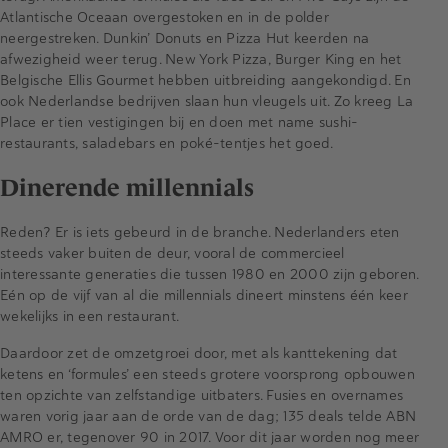
Atlantische Oceaan overgestoken en in de polder
neergestreken. Dunkin’ Donuts en Pizza Hut keerden na
afwezigheid weer terug. New York Pizza, Burger King en het
Belgische Ellis Gourmet hebben uitbreiding aangekondigd. En
ook Nederlandse bedrijven slaan hun vleugels uit. Zo kreeg La
Place er tien vestigingen bij en doen met name sushi-
restaurants, saladebars en poké-tentjes het goed.
Dinerende millennials
Reden? Er is iets gebeurd in de branche. Nederlanders eten
steeds vaker buiten de deur, vooral de commercieel
interessante generaties die tussen 1980 en 2000 zijn geboren.
Eén op de vijf van al die millennials dineert minstens één keer
wekelijks in een restaurant.
Daardoor zet de omzetgroei door, met als kanttekening dat
ketens en ‘formules’ een steeds grotere voorsprong opbouwen
ten opzichte van zelfstandige uitbaters. Fusies en overnames
waren vorig jaar aan de orde van de dag; 135 deals telde ABN
AMRO er, tegenover 90 in 2017. Voor dit jaar worden nog meer