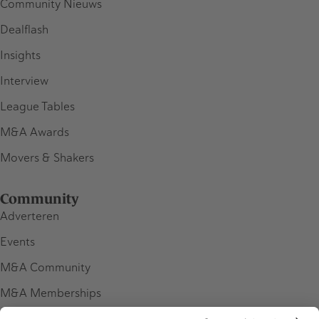
Community Nieuws
Dealflash
Insights
Interview
League Tables
M&A Awards
Movers & Shakers
Community
Adverteren
Events
M&A Community
M&A Memberships
League Tables