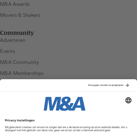
M&A Awards
Movers & Shakers
Community
Adverteren
Events
M&A Community
M&A Memberships
League Tables
M&A Magazine
Partners
Service & Contact
Contact