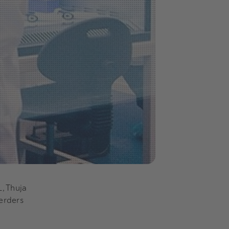
L, Thuja
erders