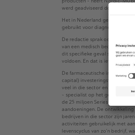
producten – heeft Nordic-MUb
werd geadviseerd door
Gaston 
Het in Nederland gevestigde be
gebruikt voor diagnostiek in lab
De redactie sprak ook met Gasto
van een medisch bedrijf anders 
dit specifieke geval speelde b
voldoen. En dat is iets waar in 
De farmaceutische industrie is 
capital) investeringstrajecten.
veel in die sector en ons kantoo
– specialist op het gebied van v
de 25 miljoen Series A ronde in
aandoeningen. De ontwikkeling t
bedrijven in die sector zijn jar
activiteiten gebruikelijk met a
levenscyclus van zo'n bedrijf, 