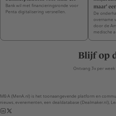
Bank wil met financieringsronde voor
maar' een
Penta digitalisering versnellen.
De onderha
overname v
door de Am
medische a
Blijf op
Ontvang 3x per week d
M&A (MenA.nl) is het toonaangevende platform en communit
nieuws, evenementen, een dealdatabase (Dealmaker.nl), L