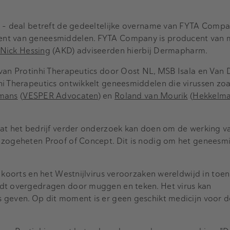
e – deal betreft de gedeeltelijke overname van FYTA Comp
nt van geneesmiddelen. FYTA Company is producent van 
Nick Hessing
(AKD) adviseerden hierbij Dermapharm.
van Protinhi Therapeutics door Oost NL, MSB Isala en Van 
i Therapeutics ontwikkelt geneesmiddelen die virussen zoa
smans
(
VESPER Advocaten
) en
Roland van Mourik
(
Hekkelm
dat het bedrijf verder onderzoek kan doen om de werking v
 zogeheten Proof of Concept. Dit is nodig om het geneesm
e koorts en het Westnijlvirus veroorzaken wereldwijd in to
dt overgedragen door muggen en teken. Het virus kan
 geven. Op dit moment is er geen geschikt medicijn voor de