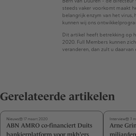
Bern van Duuren – de directeur 
steeds vaker voorkomt maakt he
belangrijk enzym van het virus,
kunnen wij ons ontwikkelprogram
Dit artikel heeft betrekking op 
2020. Full Members kunnen zi
veranderen, dan zult u daarvan
Gerelateerde artikelen
Nieuws
Interview
17 maart 2020
3 m
ABN AMRO co-financiert Duits
Arne Gri
bankierplatform voor mkb'ers
miljarden