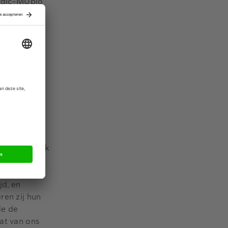
rdic-MUbio
kers worden
en overname
s volgt: “In
n moet
en (venture
“Er gebeurt
er Spuijbroek
orbeeld bij
me metabole
jd, en
ren zij hun
de de
dat van ons