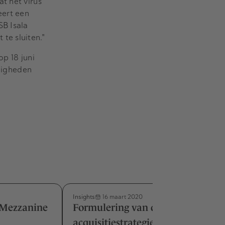
t het virus
eert een
SB Isala
te sluiten."
op 18 juni
digheden
Insights
16 maart 2020
C Mezzanine
Formulering van de
acquisitiestrategie in de praktijk