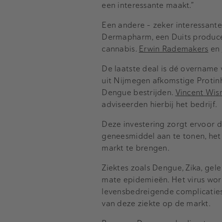
een interessante maakt.”
Een andere – zeker interessant
Dermapharm, een Duits produce
cannabis.
Erwin Rademakers
en
De laatste deal is dé overname 
uit Nijmegen afkomstige Protinh
Dengue bestrijden.
Vincent Wi
adviseerden hierbij het bedrijf.
Deze investering zorgt ervoor 
geneesmiddel aan te tonen, het
markt te brengen.
Ziektes zoals Dengue, Zika, gel
mate epidemieën. Het virus wor
levensbedreigende complicaties
van deze ziekte op de markt.