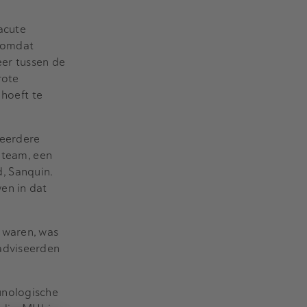
acute
, omdat
er tussen de
rote
 hoeft te
meerdere
g team, een
, Sanquin.
en in dat
 waren, was
dviseerden
unologische