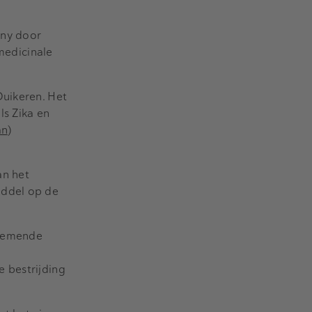
any door
medicinale
Duikeren. Het
ls Zika en
an
)
an het
iddel op de
enemende
 bestrijding