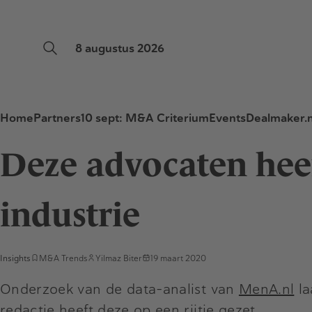
8 augustus 2026
Home
Partners
10 sept: M&A Criterium
Events
Dealmaker.n
Deze advocaten hee
industrie
Insights
M&A Trends
Yilmaz Biter
19 maart 2020
Onderzoek van de data-analist van
MenA.nl
la
redactie heeft deze op een rijtje gezet.