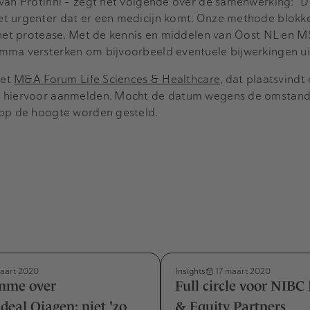
van Protinhi – zegt het volgende over de samenwerking: "Da
t urgenter dat er een medicijn komt. Onze methode blokk
 het protease. Met de kennis en middelen van Oost NL en M
ma versterken om bijvoorbeeld eventuele bijwerkingen uit 
het
M&A Forum Life Sciences & Healthcare
, dat plaatsvindt 
ch hiervoor aanmelden. Mocht de datum wegens de omstan
 op de hoogte worden gesteld.
Insights
aart 2020
17 maart 2020
mme over
Full circle voor NIB
deal Qiagen: niet 'zo
& Equity Partners