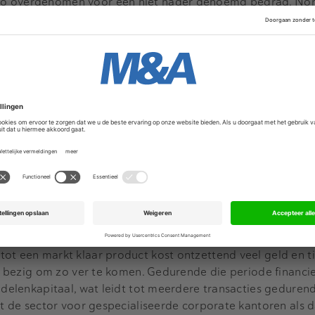
io overgenomen voor een niet nader genoemd bedrag. No
Freijser
en
Simone Broekaart
.
drijf is producent van markers van antilichamen. Deze mar
oratoria.
n Freijser over deze deal. Op de vraag of er iets is wat e
maakt dan overnames van andere bedrijven, antwoordt hij al
epaalde farmaceutische wet- en regelgeving waar target aa
meer van dit soort transacties de nadruk op ligt.”
een erg interessante markt, zeker voor fusies en overnames 
 Welke ontwikkelingen hij verwacht voor de komende jaren? 
r is daarin van oudsher erg actief. Mijn kantoorgenoot Piet
enture capital investeringen – adviseerde zeer recent bijvo
 Azafaros. Dat bedrijf ontwikkelt medicijnen tegen zeldza
ot een markt klaar product kost ontzettend veel geld en ti
en bezig om zo ver te komen. Gedurende die periode financie
andelenkapitaal, wat leidt tot meerdere transacties geduren
wat de sector voor gespecialiseerde corporate kantoren als 