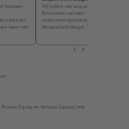
het bestaan
Vijf pijlers van acquisitiestrategie, 1:
formuleren van een
en zoals het
ondernemingsstrategie.
ners team van
(Acquisitiestrategie, 5)
s
box
Private Equity en Venture Capital, met