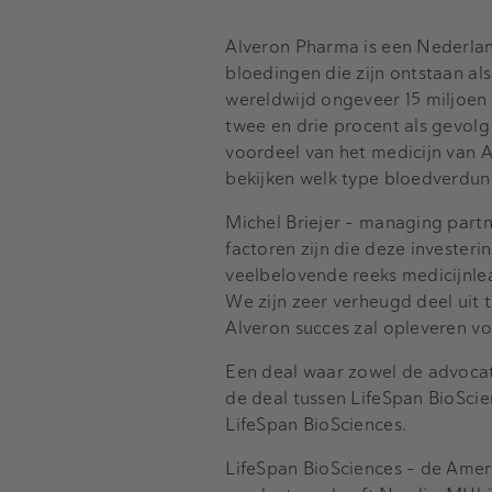
Alveron Pharma is een Nederlan
bloedingen die zijn ontstaan als
wereldwijd ongeveer 15 miljoen
twee en drie procent als gevolg
voordeel van het medicijn van Al
bekijken welk type bloedverdunn
Michel Briejer – managing partne
factoren zijn die deze invester
veelbelovende reeks medicijnle
We zijn zeer verheugd deel uit
Alveron succes zal opleveren vo
Een deal waar zowel de advoca
de deal tussen LifeSpan BioSc
LifeSpan BioSciences.
LifeSpan BioSciences – de Amer