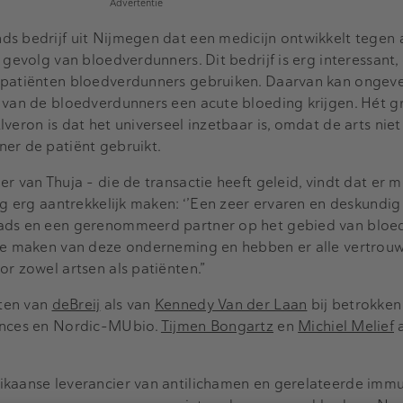
Advertentie
ds bedrijf uit Nijmegen dat een medicijn ontwikkelt tegen 
 gevolg van bloedverdunners. Dit bedrijf is erg interessant
 patiënten bloedverdunners gebruiken. Daarvan kan ongeve
 van de bloedverdunners een acute bloeding krijgen. Hét g
veron is dat het universeel inzetbaar is, omdat de arts niet
er de patiënt gebruikt.
r van Thuja – die de transactie heeft geleid, vindt dat er 
ing erg aantrekkelijk maken: ‘’Een zeer ervaren en deskundi
ads en een gerenommeerd partner op het gebied van bloed
 te maken van deze onderneming en hebben er alle vertrouw
or zowel artsen als patiënten.”
ten van
deBreij
als van
Kennedy Van der Laan
bij betrokken
iences en Nordic-MUbio.
Tijmen Bongartz
en
Michiel Melief
a
ikaanse leverancier van antilichamen en gerelateerde imm