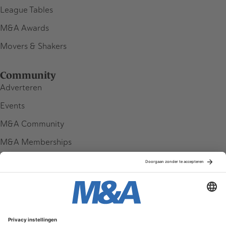
League Tables
M&A Awards
Movers & Shakers
Community
Adverteren
Events
M&A Community
M&A Memberships
League Tables
M&A Magazine
Partners
Service & Contact