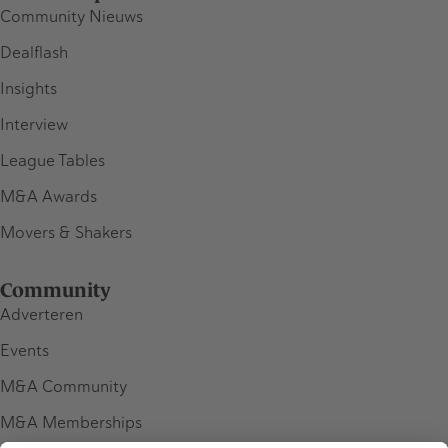
Community Nieuws
Dealflash
Insights
Interview
League Tables
M&A Awards
Movers & Shakers
Community
Adverteren
Events
M&A Community
M&A Memberships