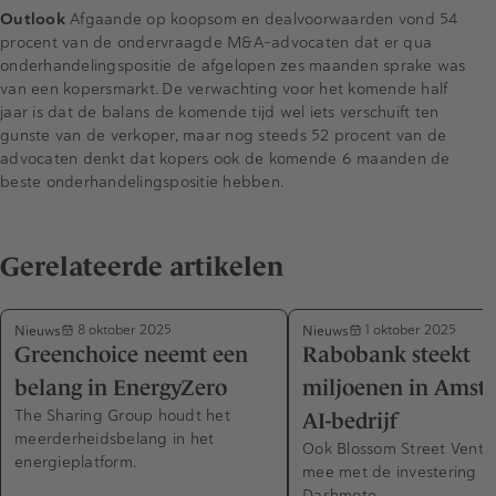
Outlook
Afgaande op koopsom en dealvoorwaarden vond 54
procent van de ondervraagde M&A-advocaten dat er qua
onderhandelingspositie de afgelopen zes maanden sprake was
van een kopersmarkt. De verwachting voor het komende half
jaar is dat de balans de komende tijd wel iets verschuift ten
gunste van de verkoper, maar nog steeds 52 procent van de
advocaten denkt dat kopers ook de komende 6 maanden de
beste onderhandelingspositie hebben.
Gerelateerde artikelen
Nieuws
Nieuws
8 oktober 2025
1 oktober 2025
Greenchoice neemt een
Rabobank steekt
belang in EnergyZero
miljoenen in Amst
The Sharing Group houdt het
AI-bedrijf
meerderheidsbelang in het
Ook Blossom Street Ventu
energieplatform.
mee met de investering in
Dashmote.