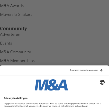
M&A Awards
Movers & Shakers
Community
Adverteren
Events
M&A Community
M&A Memberships
League Tables
M&A Magazine
Partners
Service & Contact
Contact