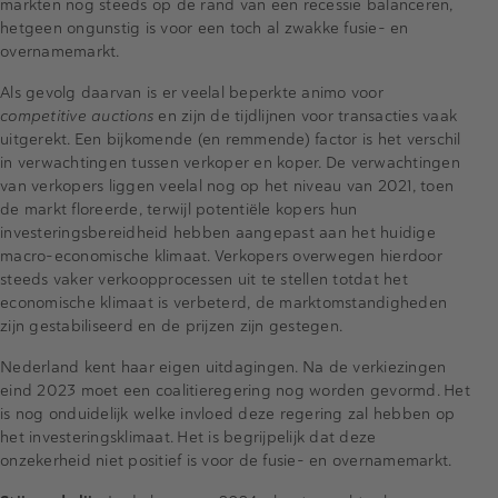
markten nog steeds op de rand van een recessie balanceren,
hetgeen ongunstig is voor een toch al zwakke fusie- en
overnamemarkt.
Als gevolg daarvan is er veelal beperkte animo voor
competitive auctions
en zijn de tijdlijnen voor transacties vaak
uitgerekt. Een bijkomende (en remmende) factor is het verschil
in verwachtingen tussen verkoper en koper. De verwachtingen
van verkopers liggen veelal nog op het niveau van 2021, toen
de markt floreerde, terwijl potentiële kopers hun
investeringsbereidheid hebben aangepast aan het huidige
macro-economische klimaat. Verkopers overwegen hierdoor
steeds vaker verkoopprocessen uit te stellen totdat het
economische klimaat is verbeterd, de marktomstandigheden
zijn gestabiliseerd en de prijzen zijn gestegen.
Nederland kent haar eigen uitdagingen. Na de verkiezingen
eind 2023 moet een coalitieregering nog worden gevormd. Het
is nog onduidelijk welke invloed deze regering zal hebben op
het investeringsklimaat. Het is begrijpelijk dat deze
onzekerheid niet positief is voor de fusie- en overnamemarkt.