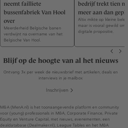
neemt failliete
bedrijf trekt tien m
bussenfabriek Van Hool
meer aan dan gepl
Altix mikte op kleine bele
over
maar is vooral gewild om 
Meerderheid Belgische banen
digitale propositie.
verdwijnt na overname van het
Belgische Van Hool.
Blijf op de hoogte van al het nieuws
Ontvang 3x per week de nieuwsbrief met artikelen, deals en
interviews in je mailbox
Inschrijven
M&A (MenA.nl) is het toonaangevende platform en community
voor (young) professionals in M&A, Corporate Finance, Private
Equity en Venture Capital, met nieuws, evenementen, een
dealdatabase (Dealmaker.nl), League Tables en het M&A