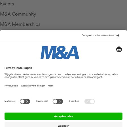
Events
M&A Community
M&A Memberships
League Tables
M&A Magazine
Partners
Service & Contact
Contact
FAQ
Werken bij ons
Privacy Policy
Algemene Voorwaarden