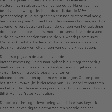
Met 500 gasten op het galadiner was het evenement
wederom een stuk groter dan vorige editie. Nu er veel meer
bedrijven aanwezig zijn, is het duidelijk dat de M&A-
gemeenschap in België groeit en een nog grotere zaal nodig
had dan vorig jaar. Om recht aan de winnaars te doen, werd de
ceremonie verplaatst van tussen de gangen van het galadiner
door naar een aparte show, met de presentatie van de avond
in de bekwame handen van Ilse de Vis, waarbij Community
Manager Charlotte Declercq en Lieve Creten de winnende
deals van uitleg – en loftuitingen van de jury - voorzagen.
De eerste prijs van de avond – voor de beste
biotechinvestering – ging naar Aphea.bio. Dit agritechbedrijf
heeft een serie C-ronde van 70 miljoen euro opgehaald om
verschillende microbiële biostimulanten en
biocontroleproducten op de markt te brengen. Creten prees
het sterke vrouwelijke leiderschap van CEO Isabel Vercauteren
en het feit dat de investeringsronde werd ondersteund door de
Bill & Melinda Gates Foundation.
De beste technologie-investering van dit jaar was Keyrock.
Deze maker van digitale activamarkten slaagde erin een