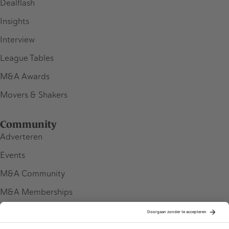
Dealflash
Insights
Interview
League Tables
M&A Awards
Movers & Shakers
Community
Adverteren
Events
M&A Community
M&A Memberships
League Tables
M&A Magazine