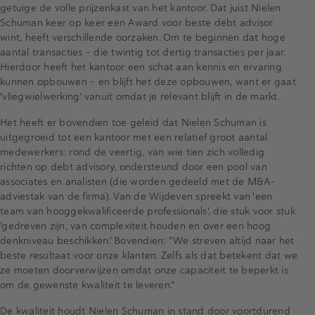
getuige de volle prijzenkast van het kantoor. Dat juist Nielen
Schuman keer op keer een Award voor beste debt advisor
wint, heeft verschillende oorzaken. Om te beginnen dat hoge
aantal transacties - die twintig tot dertig transacties per jaar.
Hierdoor heeft het kantoor een schat aan kennis en ervaring
kunnen opbouwen - en blijft het deze opbouwen, want er gaat
'vliegwielwerking' vanuit omdat je relevant blijft in de markt.
Het heeft er bovendien toe geleid dat Nielen Schuman is
uitgegroeid tot een kantoor met een relatief groot aantal
medewerkers: rond de veertig, van wie tien zich volledig
richten op debt advisory, ondersteund door een pool van
associates en analisten (die worden gedeeld met de M&A-
adviestak van de firma). Van de Wijdeven spreekt van 'een
team van hooggekwalificeerde professionals', die stuk voor stuk
'gedreven zijn, van complexiteit houden en over een hoog
denkniveau beschikken.' Bovendien: "We streven altijd naar het
beste resultaat voor onze klanten. Zelfs als dat betekent dat we
ze moeten doorverwijzen omdat onze capaciteit te beperkt is
om de gewenste kwaliteit te leveren."
De kwaliteit houdt Nielen Schuman in stand door voortdurend