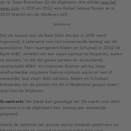
op rij: Daan Bouwman. En de afgelopen drie edities
was het
weer prijs
: in 2021 en 2022 won Rafael Gomez Nunez en in
2023 Marcel van de Wijdeven zelf.
Advertentie
Dat de Award voor de Best Debt Advisor in 2010 werd
ingevoerd, is tekenend voor het toenemende belang van dit
specialisme. Toen naamgevers Nielen en Schuman in 2002 de
bank NIBC verlieten om een eigen kantoor te beginnen, waren
ze pioniers. "In die tijd gaven banken en accountants
voornamelijk M&A- en corporate finance-advies, maar
onafhankelijke corporate finance advisors waren er niet of
nauwelijks, laat staan debt advisors. Nielen en Schuman
behoorden tot de eersten die dit in Nederland gingen doen",
zegt Van de Wijdeven.
Groeimarkt
Het bleek een gelukkige zet. De markt voor debt
advisory is in de afgelopen tien, twintig jaar aanzienlijk
gegroeid.
Vooral de opkomst van private equity-fondsen speelt een rol.
Meestal omdat ze vreemd vermogen gebruiken voor