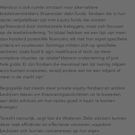
Hierdoor is ook ruimte ontstaan voor alternatieve
kredietverstrekkers. Waaronder debt funds: fondsen die in hun
opzet vergelijkbaar zijn met equity funds die worden
gefinancierd door institutionele beleggers, maar zich focussen
op de kredietverlening. “In totaal hebben we een lijst van meer
dan honderd potentiële financiers, elk met hun eigen specifieke
criteria en voorkeuren. Sommige richten zich op specifieke
sectoren, zoals food & agri, healthcare of tech, op meer
complexe situaties, op relatief kleinere onderneming of juist
hele grote. Er zijn fondsen die maximaal tien tot twintig miljoen
euro kunnen investeren, terwijl andere wel tot een miljard of
meer in de markt zijn."
Begrijpelijk dat steeds meer private equity-fondsen en andere
bedrijven kiezen om financieringsactiviteiten uit te besteden
aan debt advisors om hun opties goed in kaart te kunnen
brengen.
Terecht natuurlijk, zegt Van de Wijdeven. Debt advisors kunnen
deze taak efficiënter en effectiever uitvoeren, waardoor
bedrijven zich kunnen concentreren op hun eigen