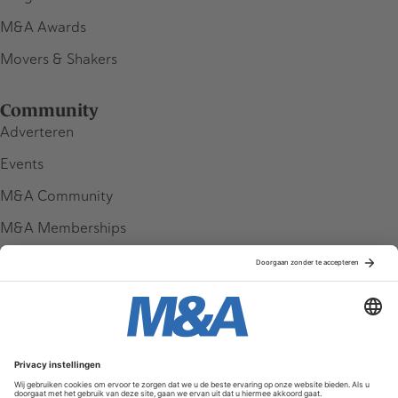
M&A Awards
Movers & Shakers
Community
Adverteren
Events
M&A Community
M&A Memberships
League Tables
M&A Magazine
Partners
Service & Contact
Contact