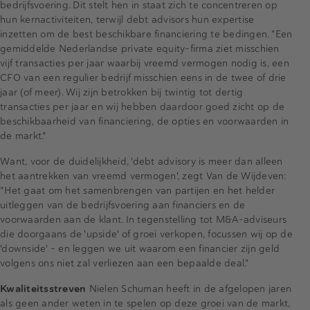
bedrijfsvoering. Dit stelt hen in staat zich te concentreren op
hun kernactiviteiten, terwijl debt advisors hun expertise
inzetten om de best beschikbare financiering te bedingen. "Een
gemiddelde Nederlandse private equity-firma ziet misschien
vijf transacties per jaar waarbij vreemd vermogen nodig is, een
CFO van een regulier bedrijf misschien eens in de twee of drie
jaar (of meer). Wij zijn betrokken bij twintig tot dertig
transacties per jaar en wij hebben daardoor goed zicht op de
beschikbaarheid van financiering, de opties en voorwaarden in
de markt."
Want, voor de duidelijkheid, 'debt advisory is meer dan alleen
het aantrekken van vreemd vermogen', zegt Van de Wijdeven:
"Het gaat om het samenbrengen van partijen en het helder
uitleggen van de bedrijfsvoering aan financiers en de
voorwaarden aan de klant. In tegenstelling tot M&A-adviseurs
die doorgaans de 'upside' of groei verkopen, focussen wij op de
'downside' - en leggen we uit waarom een financier zijn geld
volgens ons niet zal verliezen aan een bepaalde deal."
Kwaliteitsstreven
Nielen Schuman heeft in de afgelopen jaren
als geen ander weten in te spelen op deze groei van de markt,