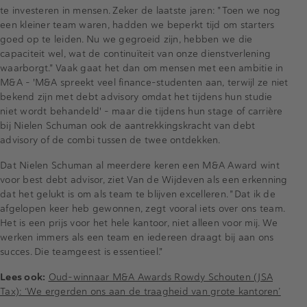
te investeren in mensen. Zeker de laatste jaren: "Toen we nog
een kleiner team waren, hadden we beperkt tijd om starters
goed op te leiden. Nu we gegroeid zijn, hebben we die
capaciteit wel, wat de continuïteit van onze dienstverlening
waarborgt." Vaak gaat het dan om mensen met een ambitie in
M&A - 'M&A spreekt veel finance-studenten aan, terwijl ze niet
bekend zijn met debt advisory omdat het tijdens hun studie
niet wordt behandeld' - maar die tijdens hun stage of carrière
bij Nielen Schuman ook de aantrekkingskracht van debt
advisory of de combi tussen de twee ontdekken.
Dat Nielen Schuman al meerdere keren een M&A Award wint
voor best debt advisor, ziet Van de Wijdeven als een erkenning
dat het gelukt is om als team te blijven excelleren. "Dat ik de
afgelopen keer heb gewonnen, zegt vooral iets over ons team.
Het is een prijs voor het hele kantoor, niet alleen voor mij. We
werken immers als een team en iedereen draagt bij aan ons
succes. Die teamgeest is essentieel."
Lees ook:
Oud-winnaar M&A Awards Rowdy Schouten (JSA
Tax): ‘We ergerden ons aan de traagheid van grote kantoren’