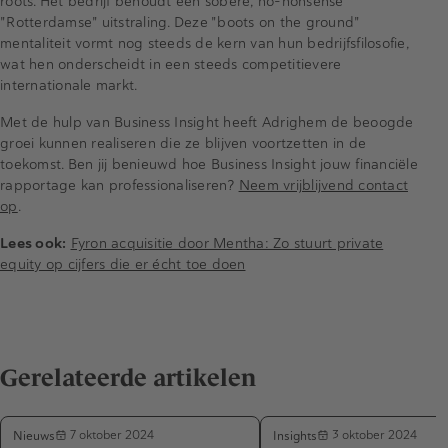
roots. Het bedrijf behoudt een sobere, no-nonsense
"Rotterdamse" uitstraling. Deze "boots on the ground"
mentaliteit vormt nog steeds de kern van hun bedrijfsfilosofie,
wat hen onderscheidt in een steeds competitievere
internationale markt.
Met de hulp van Business Insight heeft Adrighem de beoogde
groei kunnen realiseren die ze blijven voortzetten in de
toekomst. Ben jij benieuwd hoe Business Insight jouw financiële
rapportage kan professionaliseren?
Neem vrijblijvend contact
op
.
Lees ook:
Fyron acquisitie door Mentha: Zo stuurt private
equity op cijfers die er écht toe doen
Gerelateerde artikelen
Nieuws
Insights
7 oktober 2024
3 oktober 2024