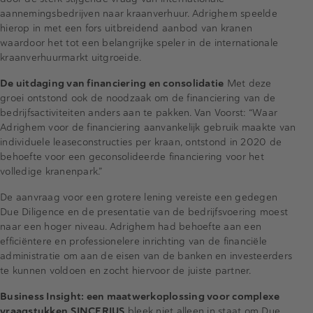
aannemingsbedrijven naar kraanverhuur. Adrighem speelde
hierop in met een fors uitbreidend aanbod van kranen
waardoor het tot een belangrijke speler in de internationale
kraanverhuurmarkt uitgroeide.
De uitdaging van financiering en consolidatie
Met deze
groei ontstond ook de noodzaak om de financiering van de
bedrijfsactiviteiten anders aan te pakken. Van Voorst: “Waar
Adrighem voor de financiering aanvankelijk gebruik maakte van
individuele leaseconstructies per kraan, ontstond in 2020 de
behoefte voor een geconsolideerde financiering voor het
volledige kranenpark.”
De aanvraag voor een grotere lening vereiste een gedegen
Due Diligence en de presentatie van de bedrijfsvoering moest
naar een hoger niveau. Adrighem had behoefte aan een
efficiëntere en professionelere inrichting van de financiële
administratie om aan de eisen van de banken en investeerders
te kunnen voldoen en zocht hiervoor de juiste partner.
Business Insight: een maatwerkoplossing voor complexe
vraagstukken
SINCERIUS
bleek niet alleen in staat om Due