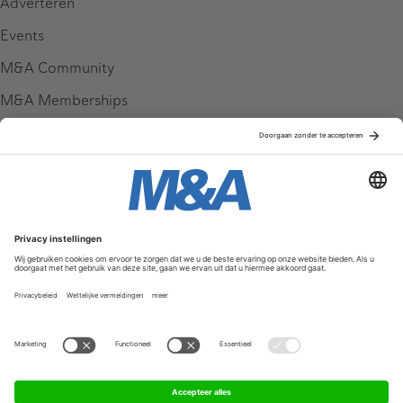
Adverteren
Events
M&A Community
M&A Memberships
League Tables
M&A Magazine
Partners
Service & Contact
Contact
FAQ
Werken bij ons
Privacy Policy
Algemene Voorwaarden