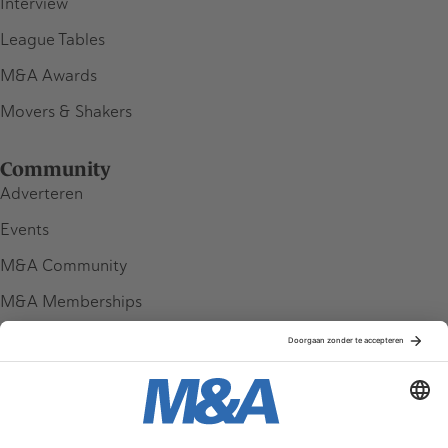
Interview
League Tables
M&A Awards
Movers & Shakers
Community
Adverteren
Events
M&A Community
M&A Memberships
League Tables
M&A Magazine
Partners