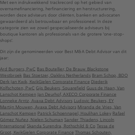
Met een indrukwekkend trackrecord op het gebied van
overnamefinanciering, herfinanciering en herstructurering,
worden deze adviseurs door cliënten, banken en advocaten
gewaardeerd als betrouwbaar en professioneel. In deze
categorie zien we zowel gespecialiseerde adviseurs bij
boutique kantoren als professionals van de grotere 'one-stop-
shops'.
Dit zijn de genomineerden voor Best M&A Debt Advisor van dit
jaar:
Ard Burgers, PwC
Bas Boutellier, De Brauw Blackstone
Westbroek
Bas Stoetzer, Oaklins Netherlands
Bram Schop, BDO
Derk Jan Kwik, KwikGielen Corporate Finance
Diederik
Kolfschoten, PwC
Gijs Beukers, Squarefield
Guus de Haan, Van
Lanschot Kempen
Jan Deurhof, AXECO Corporate Finance
Lonneke Arntz, Avaxa Debt Advisors
Ludovic Beukers, EY
Martijn Mouwen, Avaxa Debt Advisors
Miranda de Vries, Van
Lanschot Kempen
Patrick Schoennagel, Houlihan Lokey
Rafael
Gómez Nuñez, Nielen Schuman
Sander Thiadens, Lincoln
International
Skanda Surendra, Rothschild & Co
Tessa de
Groot, KwikGielen Corporate Finance
Thomas Schouten,