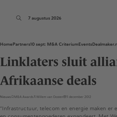
7 augustus 2026
Home
Partners
10 sept: M&A Criterium
Events
Dealmaker.n
Linklaters sluit al
Afrikaanse deals
Nieuws
M&A Awards
Willem van Oosten
5 december 2012
“Infrastructuur, telecom en energie maken er 
en consumentengoederen expandeert. Met Webbe