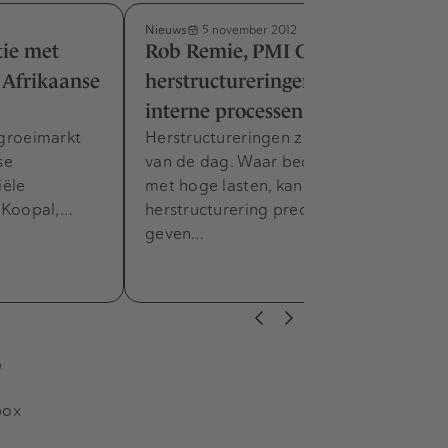
Nieuws
5 november 2012
tie met
Rob Remie, PMI Group: "Bij
 Afrikaanse
herstructureringen eerst de
interne processen op orde"
 groeimarkt
Herstructureringen zijn aan de orde
se
van de dag. Waar bedrijven worstelen
iële
met hoge lasten, kan een
n Koopal,…
herstructurering precies de lucht
geven…
s
box