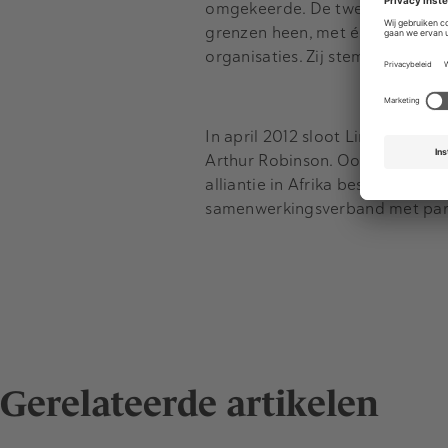
omgekeerde. De twee partners b
grenzen heen, met één aanspree
organisaties. Zij stemmen werkw
In april 2012 sloot Linklaters 
Arthur Robinson. Ook hier is sp
alliantie in Afrika bestrijkt he
samenwerkingsverband met partne
Gerelateerde artikelen