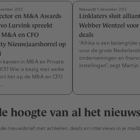
Nieuws
vember 2012
5 december 2012
ector en M&A Awards
Linklaters sluit allian
vo Lurvink spreekt
Webber Wentzel voor
de M&A en CFO
deals
“Afrika is een belangrijke
y Nieuwjaarsborrel op
voor de grote Nederland
i
ondernemingen en financ
n kansen in M&A en Private
instellingen”, zegt Martij
013? Wie is bezig met welke
oort het op de M&A en CFO
y…
 de hoogte van al het nieuw
e nieuwsbrief met artikelen, deals en interviews in je mail