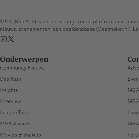
M&A (MenA.nl) is het toonaangevende platform en communit
nieuws, evenementen, een dealdatabase (Dealmaker.nl), L
Onderwerpen
Co
Community Nieuws
Adve
Dealflash
Even
Insights
M&A
Interview
M&A
League Tables
Leag
M&A Awards
M&A
Movers & Shakers
Part