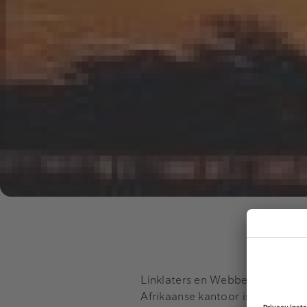
Linklaters en Webber Wentzel vor
Afrikaanse kantoor is Linklaters’