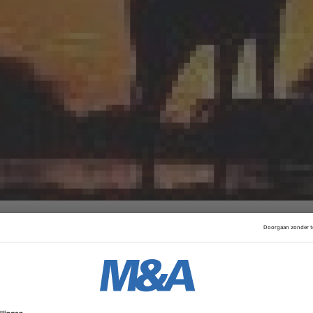
Advertentie
men vanaf 1 februari 2013 een ‘collaborative alliance’. Het
 exclusieve partner in Afrika en buiten het continent geldt 