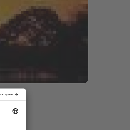
 Zuid-
het