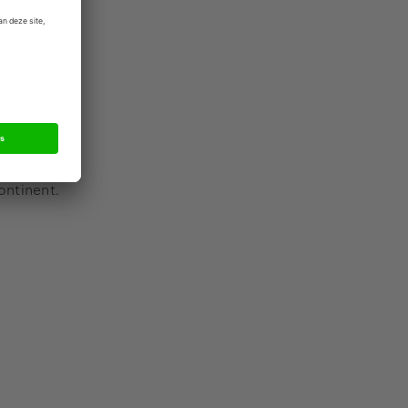
ning over de
de
 Allens
ening. De
 ALN, een
ontinent.