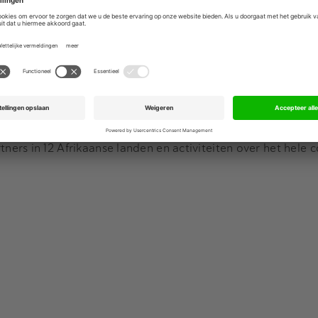
ieden hun klanten een volledig geïntegreerde dienstverle
kpunt en teams die zijn samengesteld uit mensen van bei
ijze en procedures af en delen kennis en ervaring.
een vergelijkbare samenwerking met het Australische kantoor
rake van een relatie gericht op een gezamenlijke dienstverl
t hele continent, dankzij Webber Wentzel’s lidmaatschap van
rs in 12 Afrikaanse landen en activiteiten over het hele c