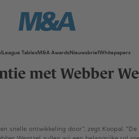
l
League Tables
M&A Awards
Nieuwsbrief
Whitepapers
liantie met Webber W
een snelle ontwikkeling door”, zegt Koopal. “D
r Wentzel zullen wij een belangrijke rol spe