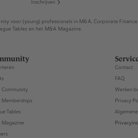
Inschrijven
y voor (young) professionals in M&A, Corporate Finance, 
eague Tables en het M&A Magazine.
mmunity
Servic
rteren
Contact
ts
FAQ
 Community
Werken bi
 Memberships
Privacy Po
ue Tables
Algemene
 Magazine
Privacyins
ners