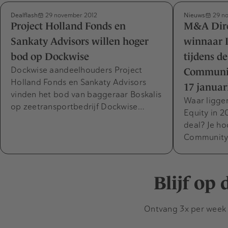
Dealflash
Nieuws
29 november 2012
29 no
Project Holland Fonds en
M&A Dir
Sankaty Advisors willen hoger
winnaar I
bod op Dockwise
tijdens 
Dockwise aandeelhouders Project
Communit
Holland Fonds en Sankaty Advisors
17 januar
vinden het bod van baggeraar Boskalis
Waar ligge
op zeetransportbedrijf Dockwise…
Equity in 2
deal? Je h
Communit
Blijf op
Ontvang 3x per week d