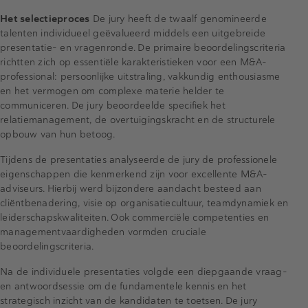
Het selectieproces
De jury heeft de twaalf genomineerde
talenten individueel geëvalueerd middels een uitgebreide
presentatie- en vragenronde. De primaire beoordelingscriteria
richtten zich op essentiële karakteristieken voor een M&A-
professional: persoonlijke uitstraling, vakkundig enthousiasme
en het vermogen om complexe materie helder te
communiceren. De jury beoordeelde specifiek het
relatiemanagement, de overtuigingskracht en de structurele
opbouw van hun betoog.
Tijdens de presentaties analyseerde de jury de professionele
eigenschappen die kenmerkend zijn voor excellente M&A-
adviseurs. Hierbij werd bijzondere aandacht besteed aan
cliëntbenadering, visie op organisatiecultuur, teamdynamiek en
leiderschapskwaliteiten. Ook commerciële competenties en
managementvaardigheden vormden cruciale
beoordelingscriteria.
Na de individuele presentaties volgde een diepgaande vraag-
en antwoordsessie om de fundamentele kennis en het
strategisch inzicht van de kandidaten te toetsen. De jury