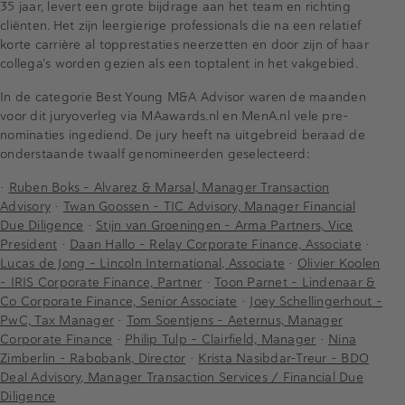
35 jaar, levert een grote bijdrage aan het team en richting
cliënten. Het zijn leergierige professionals die na een relatief
korte carrière al topprestaties neerzetten en door zijn of haar
collega’s worden gezien als een toptalent in het vakgebied.
In de categorie Best Young M&A Advisor waren de maanden
voor dit juryoverleg via MAawards.nl en MenA.nl vele pre-
nominaties ingediend. De jury heeft na uitgebreid beraad de
onderstaande twaalf genomineerden geselecteerd:
•
Ruben Boks - Alvarez & Marsal, Manager Transaction
Advisory
•
Twan Goossen - TIC Advisory, Manager Financial
Due Diligence
•
Stijn van Groeningen - Arma Partners, Vice
President
•
Daan Hallo - Relay Corporate Finance, Associate
•
Lucas de Jong - Lincoln International, Associate
•
Olivier Koolen
- IRIS Corporate Finance, Partner
•
Toon Parnet - Lindenaar &
Co Corporate Finance, Senior Associate
•
Joey Schellingerhout -
PwC, Tax Manager
•
Tom Soentjens - Aeternus, Manager
Corporate Finance
•
Philip Tulp - Clairfield, Manager
•
Nina
Zimberlin - Rabobank, Director
•
Krista Nasibdar-Treur - BDO
Deal Advisory, Manager Transaction Services / Financial Due
Diligence