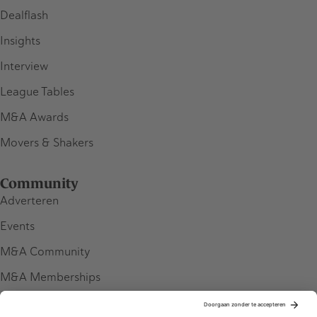
Dealflash
Insights
Interview
League Tables
M&A Awards
Movers & Shakers
Community
Adverteren
Events
M&A Community
M&A Memberships
League Tables