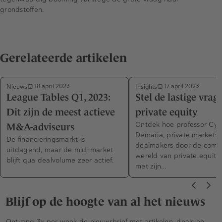
grondstoffen.
Gerelateerde artikelen
Nieuws
Insights
18 april 2023
17 april 2023
League Tables Q1, 2023:
Stel de lastige vrag
Dit zijn de meest actieve
private equity
Ontdek hoe professor Cyri
M&A-adviseurs
Demaria, private markets 
De financieringsmarkt is
dealmakers door de comp
uitdagend, maar de mid-market
wereld van private equity 
blijft qua dealvolume zeer actief.
met zijn…
Blijf op de hoogte van al het nieuws
Ontvang 3x per week de nieuwsbrief met artikelen, deals en