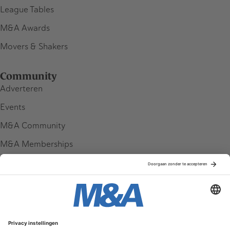
League Tables
M&A Awards
Movers & Shakers
Community
Adverteren
Events
M&A Community
M&A Memberships
League Tables
M&A Magazine
Partners
Service & Contact