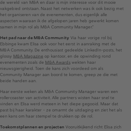
de wereld van M&A en daar is mijn interesse voor dit mooie
vakgebied ontstaan. Naast het netwerken was ik ook bezig met
het organiseren van de evenementen, dus eigenlijk alle
aspecten waaraan ik de afgelopen jaren heb gewerkt komen
samen in mijn rol als M&A Community Manager.”
Het pad naar de M&A Community
Via haar vorige rol bij
Ebbinge kwam Elisa ook voor het eerst in aanraking met de
M&A Community. De enthousiast gedeelde LinkedIn-posts, het
glossy
M&A Magazine
op kantoor, en de opwinding rond
evenementen zoals de
M&A Awards
wekten haar
nieuwsgierigheid. Toen de kans zich voordeed om als
Community Manager aan boord te komen, greep ze die met
beide handen aan.
Haar eerste weken als M&A Community Manager waren een
rollercoaster van activiteit. Alle partners wisten haar snel te
vinden en Elisa werd meteen in het diepe gegooid. Maar dat
past bij haar karakter - ze omarmt de uitdaging en ziet het als
een kans om haar stempel te drukken op de rol.
Toekomstplannen en projecten
Vooruitkijkend richt Elisa zich