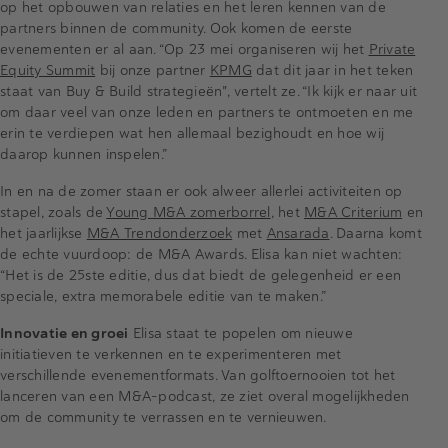
op het opbouwen van relaties en het leren kennen van de
partners binnen de community. Ook komen de eerste
evenementen er al aan. “Op 23 mei organiseren wij het
Private
Equity Summit
bij onze partner
KPMG
dat dit jaar in het teken
staat van Buy & Build strategieën", vertelt ze. “Ik kijk er naar uit
om daar veel van onze leden en partners te ontmoeten en me
erin te verdiepen wat hen allemaal bezighoudt en hoe wij
daarop kunnen inspelen.”
In en na de zomer staan er ook alweer allerlei activiteiten op
stapel, zoals de
Young M&A zomerborrel
, het
M&A Criterium
en
het jaarlijkse
M&A Trendonderzoek
met
Ansarada
. Daarna komt
de echte vuurdoop: de M&A Awards. Elisa kan niet wachten:
“Het is de 25ste editie, dus dat biedt de gelegenheid er een
speciale, extra memorabele editie van te maken.”
Innovatie en groei
Elisa staat te popelen om nieuwe
initiatieven te verkennen en te experimenteren met
verschillende evenementformats. Van golftoernooien tot het
lanceren van een M&A-podcast, ze ziet overal mogelijkheden
om de community te verrassen en te vernieuwen.