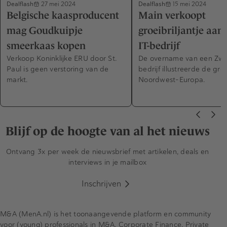
Dealflash
Dealflash
27 mei 2024
15 mei 2024
Belgische kaasproducent
Main verkoopt
mag Goudkuipje
groeibriljantje aan
smeerkaas kopen
IT-bedrijf
Verkoop Koninklijke ERU door St.
De overname van een Zw
Paul is geen verstoring van de
bedrijf illustreerde de groe
markt.
Noordwest-Europa.
Blijf op de hoogte van al het nieuws
Ontvang 3x per week de nieuwsbrief met artikelen, deals en
interviews in je mailbox
Inschrijven
M&A (MenA.nl) is het toonaangevende platform en community
voor (young) professionals in M&A, Corporate Finance, Private