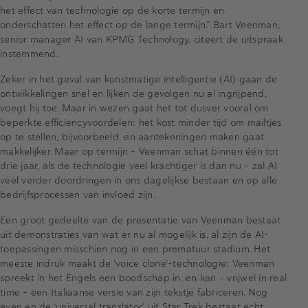
het effect van technologie op de korte termijn en
onderschatten het effect op de lange termijn.” Bart Veenman,
senior manager AI van KPMG Technology, citeert de uitspraak
instemmend.
Zeker in het geval van kunstmatige intelligentie (AI) gaan de
ontwikkelingen snel en lijken de gevolgen nu al ingrijpend,
voegt hij toe. Maar in wezen gaat het tot dusver vooral om
beperkte efficiencyvoordelen: het kost minder tijd om mailtjes
op te stellen, bijvoorbeeld, en aantekeningen maken gaat
makkelijker. Maar op termijn – Veenman schat binnen één tot
drie jaar, als de technologie veel krachtiger is dan nu – zal AI
veel verder doordringen in ons dagelijkse bestaan en op alle
bedrijfsprocessen van invloed zijn.
Een groot gedeelte van de presentatie van Veenman bestaat
uit demonstraties van wat er nu al mogelijk is, al zijn de AI-
toepassingen misschien nog in een prematuur stadium. Het
meeste indruk maakt de ‘voice clone’-technologie: Veenman
spreekt in het Engels een boodschap in, en kan – vrijwel in real
time – een Italiaanse versie van zijn tekstje fabriceren. Nog
even en de ‘universal translator’ uit Star Trek bestaat echt.