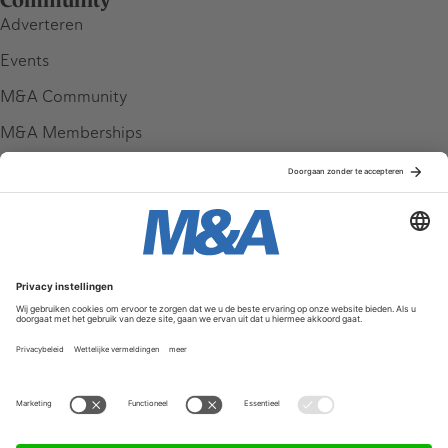
Community
Adverteren
Events
M&A Community
M&A Memberships
League Tables
M&A Magazine
Partners
Service & Contact
Contact
FAQ
Werken bij ons
Privacy Policy