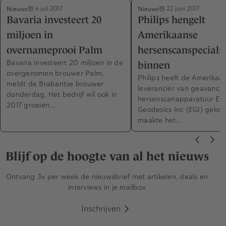
Nieuws
Nieuws
6 juli 2017
22 juni 2017
Bavaria investeert 20
Philips hengelt
miljoen in
Amerikaanse
overnameprooi Palm
hersenscanspecialis
Bavaria investeert 20 miljoen in de
binnen
overgenomen brouwer Palm,
Philips heeft de Amerikaa
meldt de Brabantse brouwer
leverancier van geavance
donderdag, Het bedrijf wil ook in
hersenscanapparatuur Elec
2017 groeien…
Geodesics Inc (EGI) gekoc
maakte het…
Blijf op de hoogte van al het nieuws
Ontvang 3x per week de nieuwsbrief met artikelen, deals en
interviews in je mailbox
Inschrijven