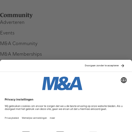
Community
Adverteren
Events
M&A Community
M&A Memberships
League Tables
M&A Magazine
Partners
Service & Contact
Contact
FAQ
Werken bij ons