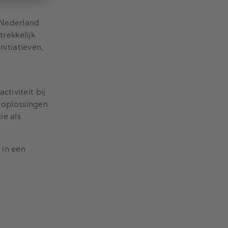
 Nederland
trekkelijk
nitiatieven,
tiviteit bij
e oplossingen
ie als
 in een