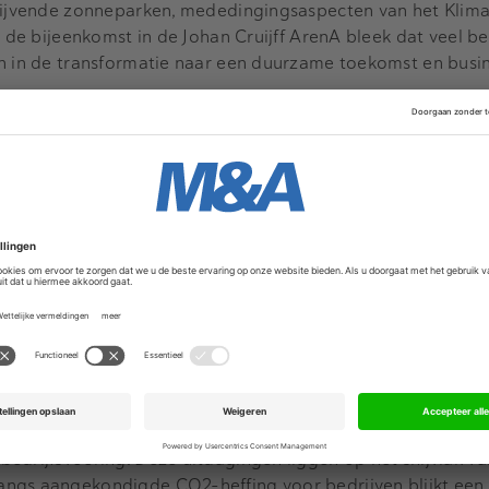
drijvende zonneparken, mededingingsaspecten van het Klim
s de bijeenkomst in de Johan Cruijff ArenA bleek dat veel be
en in de transformatie naar een duurzame toekomst en busin
Advertentie
r aanpakken
etransitie staan bij veel bedrijven hoog op de agenda. Bed
sibility om duurzaamheid te stimuleren en te integreren in
t het ook als een kans gezien om voorop te lopen: door nu
den later de vruchten geplukt van deze investeringen. Er wo
verheid bedrijven verplicht om klimaatvriendelijke maatreg
 actief aangepakt door het internationale bedrijfsleven.
aar een duurzame bedrijfsvoering
diverse uitdagingen voor bedrijven om verder door te kunne
edrijfsvoering. Deze uitdagingen liggen op het snijvlak van
ngs aangekondigde CO2-heffing voor bedrijven blijkt een