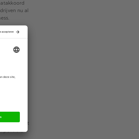
aatakkoord
drijven nu al
ess.
rijven
 hun
 te
rdt dus niet
elen te
n pakken met
 politiek,