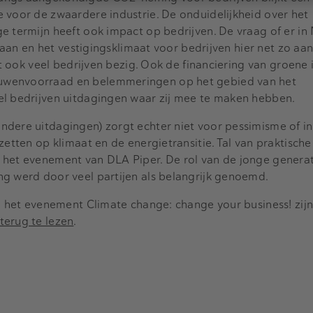
 voor de zwaardere industrie. De onduidelijkheid over het
e termijn heeft ook impact op bedrijven. De vraag of er in
staan en het vestigingsklimaat voor bedrijven hier net zo aan
dt ook veel bedrijven bezig. Ook de financiering van groene i
uwenvoorraad en belemmeringen op het gebied van het
el bedrijven uitdagingen waar zij mee te maken hebben.
dere uitdagingen) zorgt echter niet voor pessimisme of inac
zetten op klimaat en de energietransitie. Tal van praktisch
 het evenement van DLA Piper. De rol van de jonge generat
ng werd door veel partijen als belangrijk genoemd.
an het evenement Climate change: change your business! zijn
terug te lezen
.