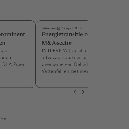
Interview
23 april 2019
prominent
Energietransitie ook boost voor
ven
M&A-sector
raag
INTERVIEW | Cecilia van der Weijden,
inden
advocaat-partner bij CMS, deed de
t DLA Piper.
overname van Delta Energie door
Vattenfall en ziet meer kansen in…
s
box