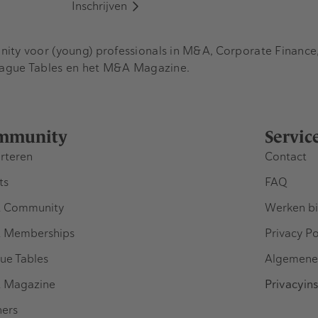
Inschrijven
y voor (young) professionals in M&A, Corporate Finance, 
eague Tables en het M&A Magazine.
mmunity
Servic
rteren
Contact
ts
FAQ
 Community
Werken bi
 Memberships
Privacy Po
ue Tables
Algemene
 Magazine
Privacyins
ners