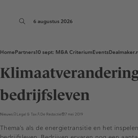
6 augustus 2026
Home
Partners
10 sept: M&A Criterium
Events
Dealmaker.n
Klimaatveranderin
bedrijfsleven
Nieuws
Legal & Tax
De Redactie
7 mei 2019
Thema’s als de energietransitie en het inspele
bedrijfsleven. Bedrijven ervaren nog een aanta