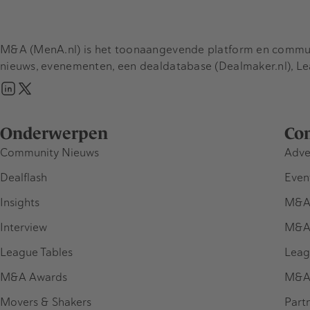
M&A (MenA.nl) is het toonaangevende platform en communit
nieuws, evenementen, een dealdatabase (Dealmaker.nl), L
Onderwerpen
Co
Community Nieuws
Adve
Dealflash
Even
Insights
M&A
Interview
M&A
League Tables
Leag
M&A Awards
M&A
Movers & Shakers
Part