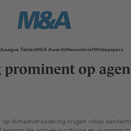
l
League Tables
M&A Awards
Nieuwsbrief
Whitepapers
g prominent op age
n op klimaatverandering krijgen volop aandacht
l belangrijke politiek-juridische en economisc