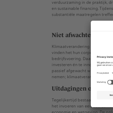
verduurzaming in de praktijk, 
en sustainable financing. Tijden
substantiële maatregelen treff
Niet afwachten, maa
Klimaatverandering en de energi
vinden het hun corporate respon
bedrijfsvoering. Daarnaast word
investeren én te innoveren, wor
passief afgewacht wanneer de o
nemen; klimaatverandering wordt
Uitdagingen op weg n
Tegelijkertijd bestaan er nog 
het invoeren van een duurzame b
economie en wetgeving. De onla