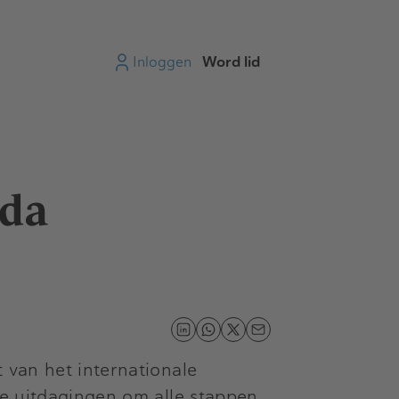
Inloggen
Word lid
nda
 van het internationale
he uitdagingen om alle stappen