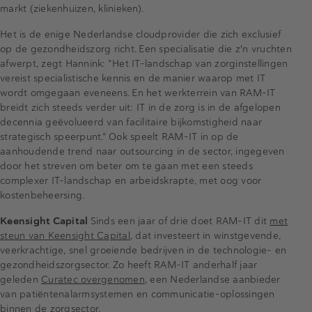
markt (ziekenhuizen, klinieken).
Het is de enige Nederlandse cloudprovider die zich exclusief
op de gezondheidszorg richt. Een specialisatie die z'n vruchten
afwerpt, zegt Hannink: "Het IT-landschap van zorginstellingen
vereist specialistische kennis en de manier waarop met IT
wordt omgegaan eveneens. En het werkterrein van RAM-IT
breidt zich steeds verder uit: IT in de zorg is in de afgelopen
decennia geëvolueerd van facilitaire bijkomstigheid naar
strategisch speerpunt." Ook speelt RAM-IT in op de
aanhoudende trend naar outsourcing in de sector, ingegeven
door het streven om beter om te gaan met een steeds
complexer IT-landschap en arbeidskrapte, met oog voor
kostenbeheersing.
Keensight Capital
Sinds een jaar of drie doet RAM-IT dit
met
steun van Keensight Capital
, dat investeert in winstgevende,
veerkrachtige, snel groeiende bedrijven in de technologie- en
gezondheidszorgsector. Zo heeft RAM-IT anderhalf jaar
geleden
Curatec overgenomen
, een Nederlandse aanbieder
van patiëntenalarmsystemen en communicatie-oplossingen
binnen de zorgsector.