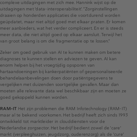
complexe uitdagingen met zich mee. Hannink wijst op de
uitdagingen met 'data-interoperabiliteit'. "Zorginstellingen
draaien op honderden applicaties die voortdurend worden
geüpdatet, maar niet altijd goed met elkaar praten. Er komen
meer aanbieders, wat het verder compliceert. En er is steeds
meer data, die niet altijd goed op elkaar aansluit. Terwijl het
van groot belang is om die fragmentatie op te lossen."
Zeker om goed gebruik van AI te kunnen maken om betere
diagnoses te kunnen stellen en adviezen te geven. AI kan
enorm helpen bij het vroegtijdig opsporen van
hartaandoeningen bij kankerpatiënten of gepersonaliseerde
behandelaanbevelingen doen door patiëntgegevens te
vergelijken met duizenden soortgelijke gevallen. Maar dan
moeten alle relevante data wel beschikbaar zijn en moeten ze
goed gekoppeld kunnen worden.
RAM-IT
Het zijn problemen die RAM Infotechnology (RAM-IT)
maar al te bekend voorkomen. Het bedrijf heeft zich sinds 1993
ontwikkeld tot marktleider in clouddiensten voor de
Nederlandse zorgsector. Het bedrijf bedient zowel de 'care'
markt (verpleeghuizen, jeugdzorg, ouderenzorg) als de 'cure'