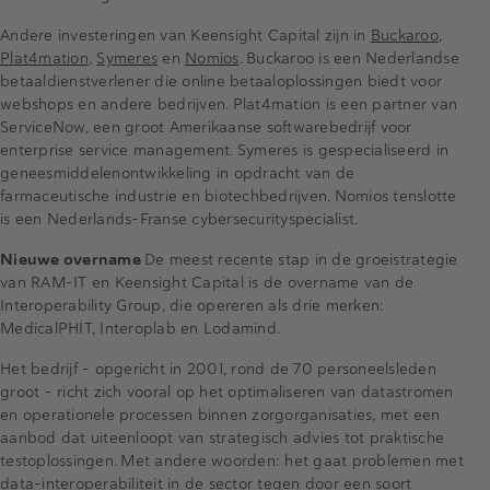
Andere investeringen van Keensight Capital zijn in
Buckaroo
,
Plat4mation
,
Symeres
en
Nomios
. Buckaroo is een Nederlandse
betaaldienstverlener die online betaaloplossingen biedt voor
webshops en andere bedrijven. Plat4mation is een partner van
ServiceNow, een groot Amerikaanse softwarebedrijf voor
enterprise service management. Symeres is gespecialiseerd in
geneesmiddelenontwikkeling in opdracht van de
farmaceutische industrie en biotechbedrijven. Nomios tenslotte
is een Nederlands-Franse cybersecurityspecialist.
Nieuwe overname
De meest recente stap in de groeistrategie
van RAM-IT en Keensight Capital is de overname van de
Interoperability Group, die opereren als drie merken:
MedicalPHIT, Interoplab en Lodamind.
Het bedrijf - opgericht in 2001, rond de 70 personeelsleden
groot - richt zich vooral op het optimaliseren van datastromen
en operationele processen binnen zorgorganisaties, met een
aanbod dat uiteenloopt van strategisch advies tot praktische
testoplossingen. Met andere woorden: het gaat problemen met
data-interoperabiliteit in de sector tegen door een soort