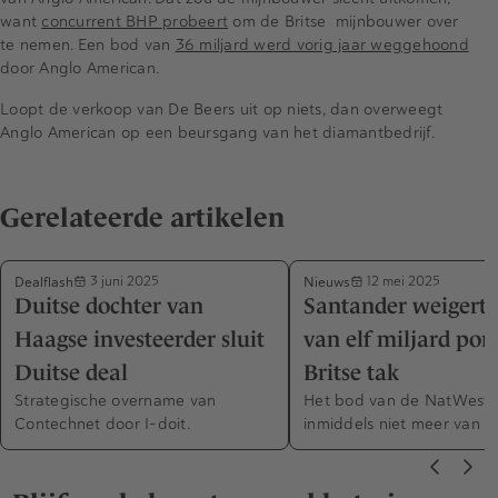
want
concurrent BHP probeert
om de Britse mijnbouwer over
te nemen. Een bod van
36 miljard werd vorig jaar weggehoond
door Anglo American.
Loopt de verkoop van De Beers uit op niets, dan overweegt
Anglo American op een beursgang van het diamantbedrijf.
Gerelateerde artikelen
Dealflash
Nieuws
3 juni 2025
12 mei 2025
Duitse dochter van
Santander weigert 
Haagse investeerder sluit
van elf miljard pon
Duitse deal
Britse tak
Strategische overname van
Het bod van de NatWest 
Contechnet door I-doit.
inmiddels niet meer van kr