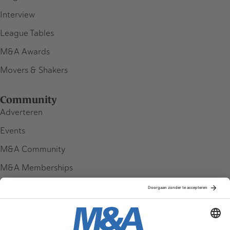
Interview
League Tables
M&A Awards
Movers & Shakers
Community
Adverteren
Events
M&A Community
M&A Memberships
League Tables
M&A Magazine
Partners