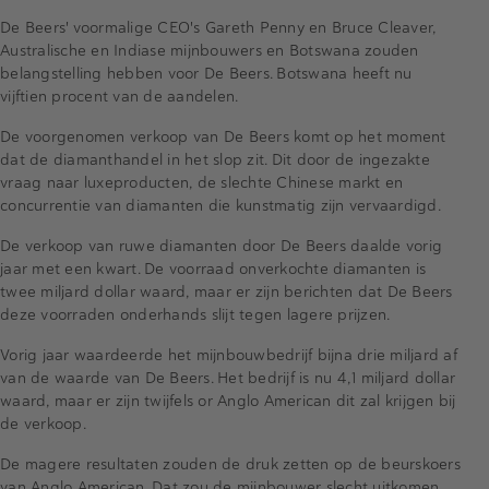
De Beers' voormalige CEO's Gareth Penny en Bruce Cleaver,
Australische en Indiase mijnbouwers en Botswana zouden
belangstelling hebben voor De Beers. Botswana heeft nu
vijftien procent van de aandelen.
De voorgenomen verkoop van De Beers komt op het moment
dat de diamanthandel in het slop zit. Dit door de ingezakte
vraag naar luxeproducten, de slechte Chinese markt en
concurrentie van diamanten die kunstmatig zijn vervaardigd.
De verkoop van ruwe diamanten door De Beers daalde vorig
jaar met een kwart. De voorraad onverkochte diamanten is
twee miljard dollar waard, maar er zijn berichten dat De Beers
deze voorraden onderhands slijt tegen lagere prijzen.
Vorig jaar waardeerde het mijnbouwbedrijf bijna drie miljard af
van de waarde van De Beers. Het bedrijf is nu 4,1 miljard dollar
waard, maar er zijn twijfels or Anglo American dit zal krijgen bij
de verkoop.
De magere resultaten zouden de druk zetten op de beurskoers
van Anglo American. Dat zou de mijnbouwer slecht uitkomen,