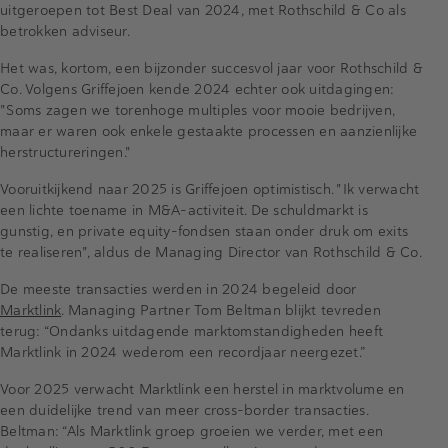
uitgeroepen tot Best Deal van 2024, met Rothschild & Co als
betrokken adviseur.
Het was, kortom, een bijzonder succesvol jaar voor Rothschild &
Co. Volgens Griffejoen kende 2024 echter ook uitdagingen:
"Soms zagen we torenhoge multiples voor mooie bedrijven,
maar er waren ook enkele gestaakte processen en aanzienlijke
herstructureringen."
Vooruitkijkend naar 2025 is Griffejoen optimistisch. "Ik verwacht
een lichte toename in M&A-activiteit. De schuldmarkt is
gunstig, en private equity-fondsen staan onder druk om exits
te realiseren", aldus de Managing Director van Rothschild & Co.
De meeste transacties werden in 2024 begeleid door
Marktlink
. Managing Partner Tom Beltman blijkt tevreden
terug: “Ondanks uitdagende marktomstandigheden heeft
Marktlink in 2024 wederom een recordjaar neergezet.”
Voor 2025 verwacht Marktlink een herstel in marktvolume en
een duidelijke trend van meer cross-border transacties.
Beltman: “Als Marktlink groep groeien we verder, met een