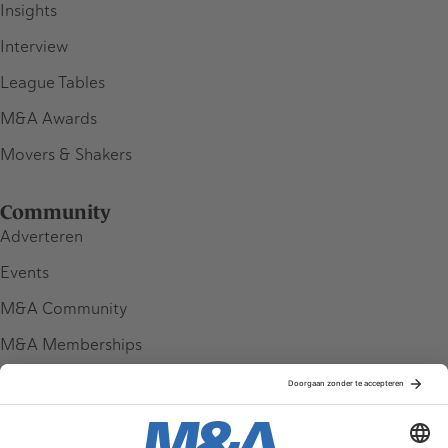
Insights
Interview
League Tables
M&A Awards
Movers & Shakers
Community
Adverteren
Events
M&A Community
M&A Memberships
League Tables
M&A Magazine