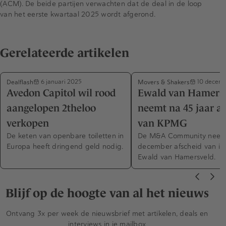
(ACM). De beide partijen verwachten dat de deal in de loop
van het eerste kwartaal 2025 wordt afgerond.
Gerelateerde artikelen
Dealflash
Movers & Shakers
6 januari 2025
10 decemb
Avedon Capitol wil rood
Ewald van Hamers
aangelopen 2theloo
neemt na 45 jaar af
verkopen
van KPMG
De keten van openbare toiletten in
De M&A Community neemt
Europa heeft dringend geld nodig.
december afscheid van ic
Ewald van Hamersveld.
Blijf op de hoogte van al het nieuws
Ontvang 3x per week de nieuwsbrief met artikelen, deals en
interviews in je mailbox