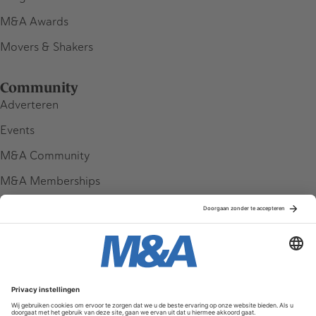
M&A Awards
Movers & Shakers
Community
Adverteren
Events
M&A Community
M&A Memberships
League Tables
M&A Magazine
Partners
Service & Contact
Contact