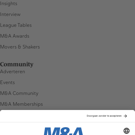
Insights
Interview
League Tables
M&A Awards
Movers & Shakers
Community
Adverteren
Events
M&A Community
M&A Memberships
League Tables
M&A Magazine