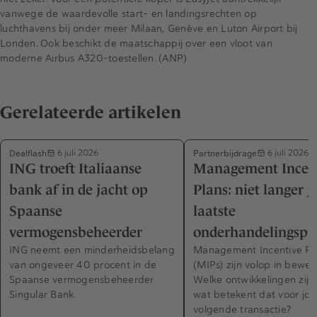
vanwege de waardevolle start- en landingsrechten op
luchthavens bij onder meer Milaan, Genève en Luton Airport bij
Londen. Ook beschikt de maatschappij over een vloot van
moderne Airbus A320-toestellen. (ANP)
Gerelateerde artikelen
Dealflash
Partnerbijdrage
6 juli 2026
6 juli 2026
ING troeft Italiaanse
Management Incen
bank af in de jacht op
Plans: niet langer j
Spaanse
laatste
vermogensbeheerder
onderhandelingspu
ING neemt een minderheidsbelang
Management Incentive Pl
van ongeveer 40 procent in de
(MIPs) zijn volop in beweg
Spaanse vermogensbeheerder
Welke ontwikkelingen zijn 
Singular Bank.
wat betekent dat voor jo
volgende transactie?