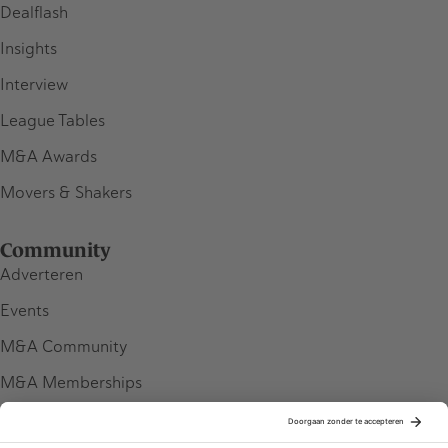
Dealflash
Insights
Interview
League Tables
M&A Awards
Movers & Shakers
Community
Adverteren
Events
M&A Community
M&A Memberships
League Tables