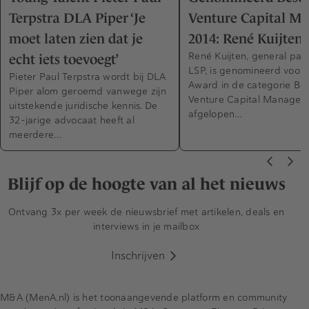
Terpstra DLA Piper ‘Je
Venture Capital M
moet laten zien dat je
2014: René Kuijten 
René Kuijten, general part
echt iets toevoegt’
LSP, is genomineerd voor
Pieter Paul Terpstra wordt bij DLA
Award in de categorie Bes
Piper alom geroemd vanwege zijn
Venture Capital Manager. 
uitstekende juridische kennis. De
afgelopen…
32-jarige advocaat heeft al
meerdere…
Blijf op de hoogte van al het nieuws
Ontvang 3x per week de nieuwsbrief met artikelen, deals en
interviews in je mailbox
Inschrijven
M&A (MenA.nl) is het toonaangevende platform en community