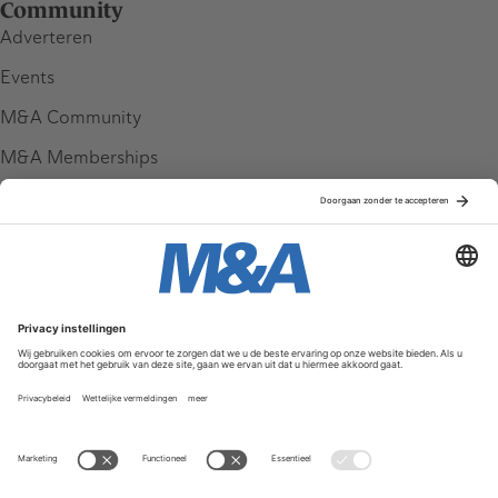
Community
Adverteren
Events
M&A Community
M&A Memberships
League Tables
M&A Magazine
Partners
Service & Contact
Contact
FAQ
Werken bij ons
Privacy Policy