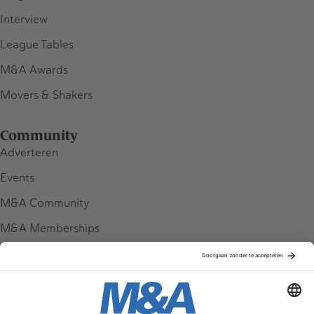
Interview
League Tables
M&A Awards
Movers & Shakers
Community
Adverteren
Events
M&A Community
M&A Memberships
League Tables
M&A Magazine
Partners