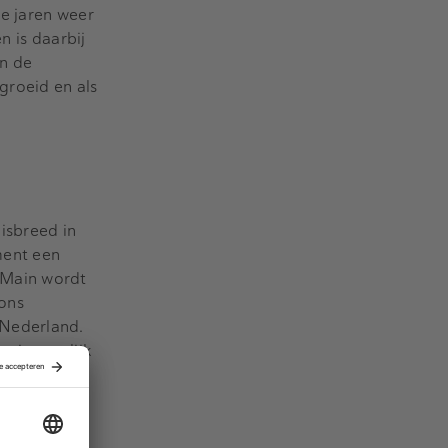
e jaren weer
n is daarbij
in de
groeid en als
isbreed in
ment een
 Main wordt
 ons
 Nederland.
oei mogelijk
igence en
 dat
nationale