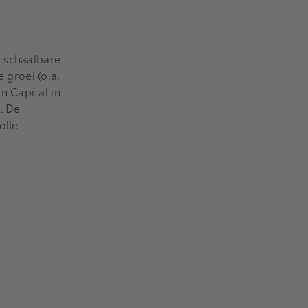
n schaalbare
 groei (o.a.
n Capital in
. De
olle