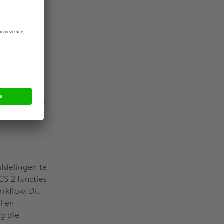
orporate
sen van
arktleider in
ingeland
afdelingen te
S 2 functies
rkflow. Dit
l en
g die