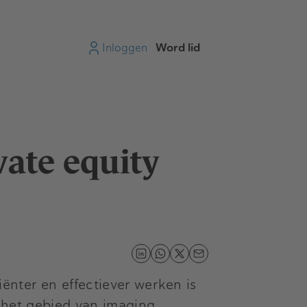
Inloggen
Word lid
vate equity
nter en effectiever werken is
 het gebied van imaging