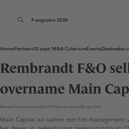
9 augustus 2026
Home
Partners
10 sept: M&A Criterium
Events
Dealmaker.n
Rembrandt F&O sell 
overname Main Capi
Nieuws
Internationale M&A
Willem van Oosten
1 april 2014
Main Capital wil samen met het management va
het devies in ziekenhuizen tegenwoordig en Cl