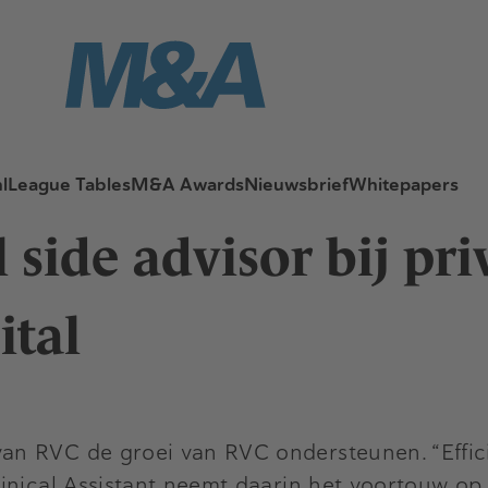
l
League Tables
M&A Awards
Nieuwsbrief
Whitepapers
side advisor bij pri
tal
n RVC de groei van RVC ondersteunen. “Efficië
inical Assistant neemt daarin het voortouw op