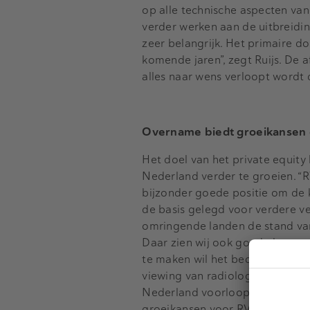
op alle technische aspecten va
verder werken aan de uitbreiding
zeer belangrijk. Het primaire doe
komende jaren”, zegt Ruijs. De 
alles naar wens verloopt wordt
Overname biedt groeikansen 
Het doel van het private equity
Nederland verder te groeien. “
bijzonder goede positie om de
de basis gelegd voor verdere ve
omringende landen de stand van
Daar zien wij ook goede kansen
te maken wil het bedrijf investe
viewing van radiologiebeelden’
Nederland voorloopt op de rest
groeikansen voor RVC.