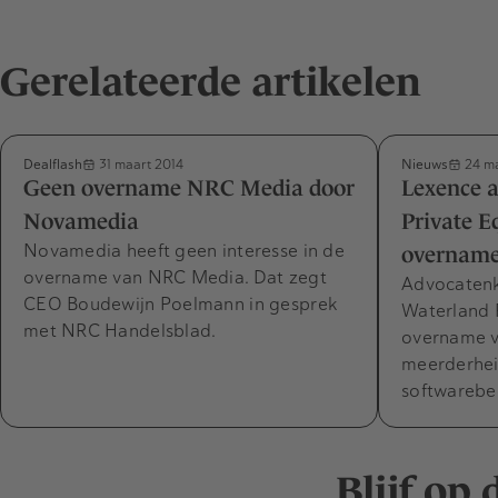
Gerelateerde artikelen
Dealflash
Nieuws
31 maart 2014
24 ma
Geen overname NRC Media door
Lexence a
Novamedia
Private Eq
Novamedia heeft geen interesse in de
overname
overname van NRC Media. Dat zegt
Advocatenk
CEO Boudewijn Poelmann in gesprek
Waterland P
met NRC Handelsblad.
overname 
meerderhei
softwarebe
Blijf op