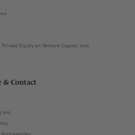
box
Private Equity en Venture Capital, met
e & Contact
j ons
licy
 Voorwaarden