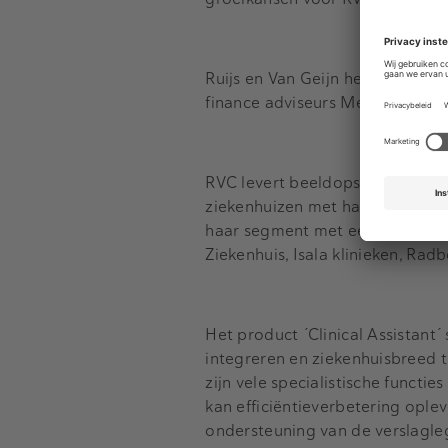
Ruijs en Van Geijn hebben voor
finance adviseurs Menno Stuker
RVC levert beeldopslag en wor
ziekenhuizen met haar product C
haar segment met een marktaand
Ziekenhuis, Isala klinieken, Ra
Het product ´Clinical Assistant´
integreren en ziekenhuisbreed 
zijn vele specialistische funct
kan efficiëntieverbetering oplev
ondersteuning van de verslagle