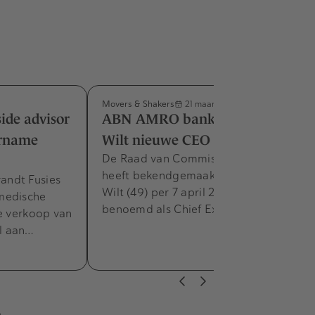
Movers & Shakers
21 maart 2014
ide advisor
ABN AMRO bankier Paulus de
ername
Wilt nieuwe CEO NIBC
De Raad van Commissarissen van NIBC
heeft bekendgemaakt dat Paulus de
andt Fusies
Wilt (49) per 7 april 2014 wordt
medische
benoemd als Chief Executive…
de verkoop van
l aan…
s