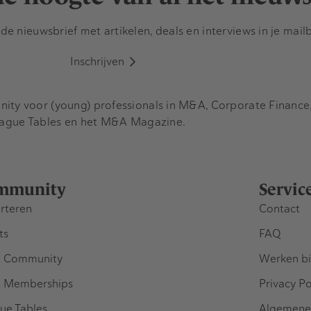
e nieuwsbrief met artikelen, deals en interviews in je mail
Inschrijven
y voor (young) professionals in M&A, Corporate Finance, 
eague Tables en het M&A Magazine.
mmunity
Servic
rteren
Contact
ts
FAQ
 Community
Werken bi
 Memberships
Privacy Po
ue Tables
Algemene