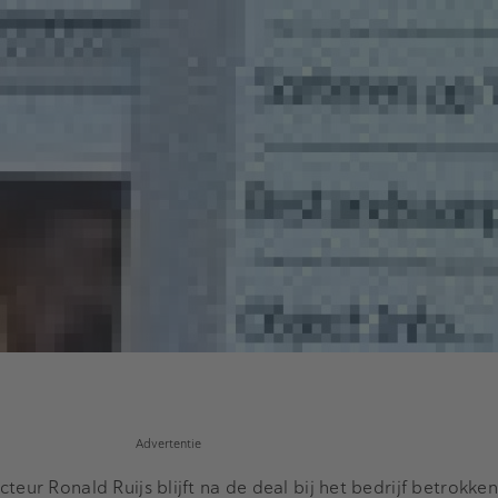
Advertentie
eur Ronald Ruijs blijft na de deal bij het bedrijf betrokken