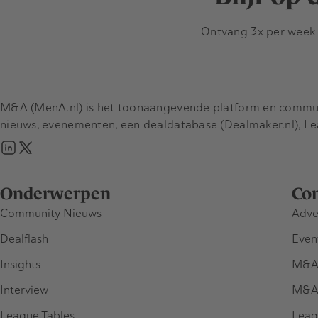
Ontvang 3x per week d
M&A (MenA.nl) is het toonaangevende platform en communit
nieuws, evenementen, een dealdatabase (Dealmaker.nl), L
Onderwerpen
Co
Community Nieuws
Adve
Dealflash
Even
Insights
M&A
Interview
M&A
League Tables
Leag