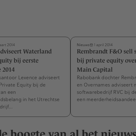
Nieuws
art 2014
1 april 2014
dviseert Waterland
Rembrandt F&O sell s
uity bij eerste
bij private equity ov
 2014
Main Capital
antoor Lexence adviseert
Rabobank dochter Rembr
rivate Equity bij de
en Overnames adviseert 
van een
softwarebedrijf RVC bij 
dsbelang in het Utrechtse
een meerderheidsaandee
drijf…
 de hoogte van al het nieuw