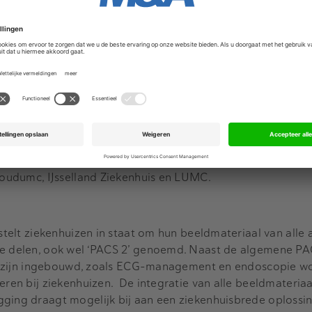
 de zoektocht naar een investeerder advies gekregen van c
 en Ivo de Heus van Rembrandt Fusies en Overnames.
kflow ondersteunende oplossingen voor de primaire proces
linical Assistant. RVC is naar eigen zeggen in Nederland m
eel van circa 50% en klanten als: UMC Utrecht, OLVG, Sl
dboudumc, IJsselland Ziekenhuis en LUMC.
 stelt ziekenhuizen in staat om hun beeldmateriaal van alle 
te delen, ook wel ‘PACS 2’ genoemd. Naast de algemene PAC
ies zijn ingebouwd, zoals ECG-management en endoscopie wo
eren bij ziekenhuizen. De integratie van alle beeldmateriaa
gging draagt mogelijk bij aan een ziekenhuisbrede oplossin