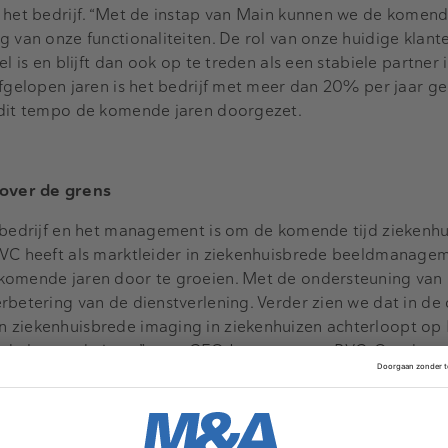
n het bedrijf. “Met de instap van Main kunnen we de komend
 van onze functionaliteiten. De rol van onze huidige klante
l is en blijft dan ook op te treden als een stabiele partner 
afgelopen jaren is het bedrijf met meer dan 20% per jaar ge
 dit tempo de komende jaren doorgezet.
over de grens
 bedrijf en het management is om de komende tijd ziekenhu
RVC heeft als marktleider in ziekenhuisbrede beeldmanage
 komende jaren door te groeien. Met de ondersteuning van
rbetering van de dienstverlening. Verder zien we dat in de
 ziekenhuisbrede imaging in ziekenhuizen achterloopt op
 de komende jaren”, zegt CEO Joost van van RVC. Om de gr
ren in technologiën op het vlak van ‘mobile, business Intell
. De investeerder en het management van RVC constateren
 van de wereld in medische software. Dit biedt goede inter